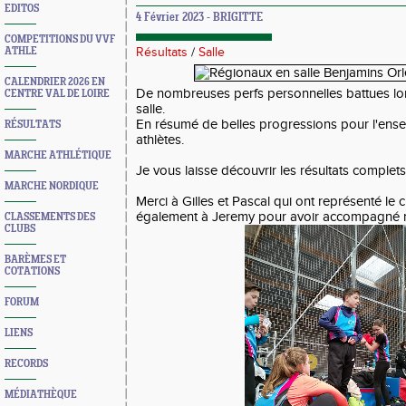
EDITOS
4 Février 2023 - BRIGITTE
COMPETITIONS DU VVF
ATHLE
Résultats
/
Salle
CALENDRIER 2026 EN
De nombreuses perfs personnelles battues lo
CENTRE VAL DE LOIRE
salle.
En résumé de belles progressions pour l'ens
RÉSULTATS
athlètes.
MARCHE ATHLÉTIQUE
Je vous laisse découvrir les résultats complet
MARCHE NORDIQUE
Merci à Gilles et Pascal qui ont représenté le c
également à Jeremy pour avoir accompagné 
CLASSEMENTS DES
CLUBS
BARÈMES ET
COTATIONS
FORUM
LIENS
RECORDS
MÉDIATHÈQUE