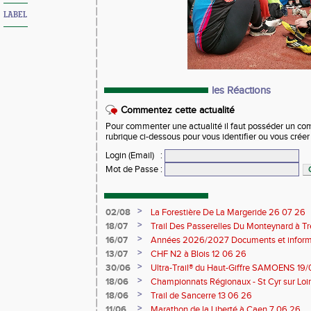
LABEL
les Réactions
Commentez cette actualité
Pour commenter une actualité il faut posséder un compt
rubrique ci-dessous pour vous identifier ou vous crée
Login (Email)
:
Mot de Passe
:
>
02/08
La Forestière De La Margeride 26 07 26
>
18/07
Trail Des Passerelles Du Monteynard à Tre
>
16/07
Années 2026/2027 Documents et inform
>
13/07
CHF N2 à Blois 12 06 26
>
30/06
Ultra-Trail® du Haut-Giffre SAMOENS 19
>
18/06
Championnats Régionaux - St Cyr sur Loir
Saran 13/14 06 26
>
18/06
Trail de Sancerre 13 06 26
>
11/06
Marathon de la Liberté à Caen 7 06 26