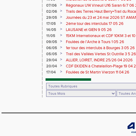
>
07/06
Régionaux U14 Vineuil U16 Saran 6/7 06
>
02/06
Trails des Terres Haut Berry+Trail du 
du Berry 30/31 05 2026
>
29/05
Journées du 23 et 24 mai 2026 ST A
>
17/05
2ème tour des interclubs 17 05 26
>
14/05
LAUSANE et GIEN 9 05 26
>
11/05
15KM Internationaux et CDF 10KM 3 et 1
>
09/05
Foulées de l'Arche à Tours 1 05 26
>
06/05
1er tour des interclubs à Bourges 3 05 26
>
05/05
Trail des Vallées Vertes St Outrille 3 5 26
>
29/04
ALLIER, LOIRET, INDRE 25/26 04 2026
>
20/04
CDF EKIDEN à Chatelaillon-Plage 19 04 
>
17/04
Foulées de St Martin Vierzon 11 04 26