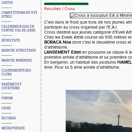
EDITOS
Résultats
/
Cross
COMPETITIONS DU VVF
ATHLE
C'est dans le froid que trois de nos jeunes at
CALENDRIER 2026 EN
participer au cross organisé par l'E.A.I.
CENTRE VAL DE LOIRE
Cross destiné aux jeunes catégorie d'Eveil Ath
Chez les Eveils Athlé course de 935 mètres e
RÉSULTATS
BORACA Noa
dont c'est le deuxième cross et
d'athlétisme.
MARCHE ATHLÉTIQUE
LANSEMENT Eden
en poussine se classe 6 è
première année d'athlétisme et sa première co
MARCHE NORDIQUE
En benjamin, un habitué des podiums
HAMELI
ème. Pour lui 5 ème année d'athlétisme.
CLASSEMENTS DES
CLUBS
BARÈMES ET
COTATIONS
FORUM
LIENS
RECORDS
MÉDIATHÈQUE