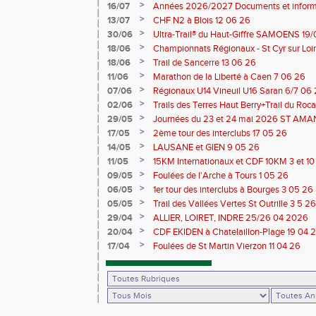
>
16/07
Années 2026/2027 Documents et inform
>
13/07
CHF N2 à Blois 12 06 26
>
30/06
Ultra-Trail® du Haut-Giffre SAMOENS 19
>
18/06
Championnats Régionaux - St Cyr sur Loir
Saran 13/14 06 26
>
18/06
Trail de Sancerre 13 06 26
>
11/06
Marathon de la Liberté à Caen 7 06 26
>
07/06
Régionaux U14 Vineuil U16 Saran 6/7 06
>
02/06
Trails des Terres Haut Berry+Trail du 
du Berry 30/31 05 2026
>
29/05
Journées du 23 et 24 mai 2026 ST A
>
17/05
2ème tour des interclubs 17 05 26
>
14/05
LAUSANE et GIEN 9 05 26
>
11/05
15KM Internationaux et CDF 10KM 3 et 1
>
09/05
Foulées de l'Arche à Tours 1 05 26
>
06/05
1er tour des interclubs à Bourges 3 05 26
>
05/05
Trail des Vallées Vertes St Outrille 3 5 26
>
29/04
ALLIER, LOIRET, INDRE 25/26 04 2026
>
20/04
CDF EKIDEN à Chatelaillon-Plage 19 04 
>
17/04
Foulées de St Martin Vierzon 11 04 26