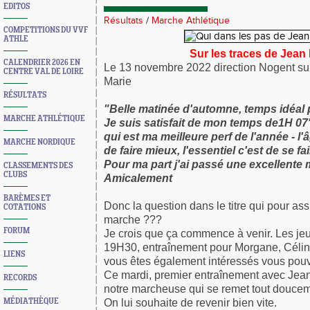
EDITOS
Résultats
/
Marche Athlétique
COMPETITIONS DU VVF
ATHLE
Sur les traces de Jean 
CALENDRIER 2026 EN
Le 13 novembre 2022 direction Nogent su
CENTRE VAL DE LOIRE
Marie
RÉSULTATS
"Belle matinée d'automne, temps idéal
MARCHE ATHLÉTIQUE
Je suis satisfait de mon temps de1H 07
qui est ma meilleure perf de l'année - l'
MARCHE NORDIQUE
de faire mieux, l'essentiel c'est de se fair
Pour ma part j'ai passé une excellente 
CLASSEMENTS DES
CLUBS
Amicalement
Jean-Ma
BARÈMES ET
Donc la question dans le titre qui pour ass
COTATIONS
marche ???
FORUM
Je crois que ça commence à venir. Les jeu
19H30, entraînement pour Morgane, Céline 
LIENS
vous êtes également intéressés vous pouv
Ce mardi, premier entraînement avec Jean
RECORDS
notre marcheuse qui se remet tout doucem
On lui souhaite de revenir bien vite.
MÉDIATHÈQUE