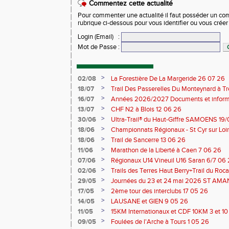
Commentez cette actualité
Pour commenter une actualité il faut posséder un compt
rubrique ci-dessous pour vous identifier ou vous crée
Login (Email)
:
Mot de Passe
:
>
02/08
La Forestière De La Margeride 26 07 26
>
18/07
Trail Des Passerelles Du Monteynard à Tre
>
16/07
Années 2026/2027 Documents et inform
>
13/07
CHF N2 à Blois 12 06 26
>
30/06
Ultra-Trail® du Haut-Giffre SAMOENS 19
>
18/06
Championnats Régionaux - St Cyr sur Loir
Saran 13/14 06 26
>
18/06
Trail de Sancerre 13 06 26
>
11/06
Marathon de la Liberté à Caen 7 06 26
>
07/06
Régionaux U14 Vineuil U16 Saran 6/7 06
>
02/06
Trails des Terres Haut Berry+Trail du 
du Berry 30/31 05 2026
>
29/05
Journées du 23 et 24 mai 2026 ST A
>
17/05
2ème tour des interclubs 17 05 26
>
14/05
LAUSANE et GIEN 9 05 26
>
11/05
15KM Internationaux et CDF 10KM 3 et 1
>
09/05
Foulées de l'Arche à Tours 1 05 26