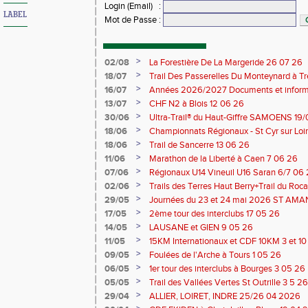
Login (Email)
:
LABEL
Mot de Passe
:
>
02/08
La Forestière De La Margeride 26 07 26
>
18/07
Trail Des Passerelles Du Monteynard à Tre
>
16/07
Années 2026/2027 Documents et inform
>
13/07
CHF N2 à Blois 12 06 26
>
30/06
Ultra-Trail® du Haut-Giffre SAMOENS 19
>
18/06
Championnats Régionaux - St Cyr sur Loir
Saran 13/14 06 26
>
18/06
Trail de Sancerre 13 06 26
>
11/06
Marathon de la Liberté à Caen 7 06 26
>
07/06
Régionaux U14 Vineuil U16 Saran 6/7 06
>
02/06
Trails des Terres Haut Berry+Trail du 
du Berry 30/31 05 2026
>
29/05
Journées du 23 et 24 mai 2026 ST A
>
17/05
2ème tour des interclubs 17 05 26
>
14/05
LAUSANE et GIEN 9 05 26
>
11/05
15KM Internationaux et CDF 10KM 3 et 1
>
09/05
Foulées de l'Arche à Tours 1 05 26
>
06/05
1er tour des interclubs à Bourges 3 05 26
>
05/05
Trail des Vallées Vertes St Outrille 3 5 26
>
29/04
ALLIER, LOIRET, INDRE 25/26 04 2026