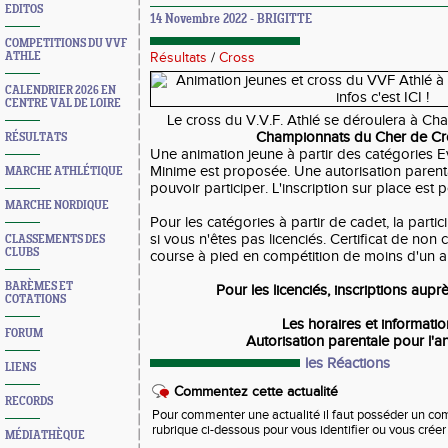
EDITOS
14 Novembre 2022 - BRIGITTE
COMPETITIONS DU VVF
ATHLE
Résultats
/
Cross
CALENDRIER 2026 EN
CENTRE VAL DE LOIRE
Le cross du V.V.F. Athlé se déroulera à Chai
Championnats du Cher de Cr
RÉSULTATS
Une animation jeune à partir des catégories Ev
Minime est proposée. Une autorisation parenta
MARCHE ATHLÉTIQUE
pouvoir participer. L'inscription sur place est p
MARCHE NORDIQUE
Pour les catégories à partir de cadet, la part
si vous n'êtes pas licenciés. Certificat de non 
CLASSEMENTS DES
CLUBS
course à pied en compétition de moins d'un a
BARÈMES ET
Pour les licenciés, inscriptions aupr
COTATIONS
Les horaires et informati
FORUM
Autorisation parentale pour l'
les Réactions
LIENS
Commentez cette actualité
RECORDS
Pour commenter une actualité il faut posséder un compt
rubrique ci-dessous pour vous identifier ou vous crée
MÉDIATHÈQUE