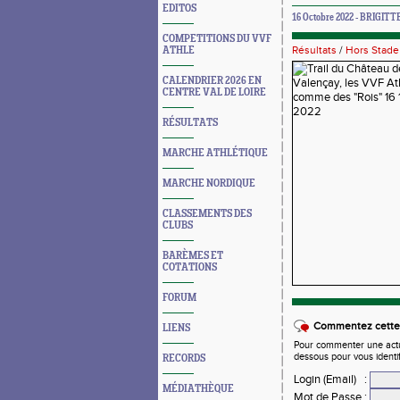
EDITOS
16 Octobre 2022 - BRIGITT
COMPETITIONS DU VVF
Résultats
/
Hors Stade
ATHLE
CALENDRIER 2026 EN
CENTRE VAL DE LOIRE
RÉSULTATS
MARCHE ATHLÉTIQUE
MARCHE NORDIQUE
CLASSEMENTS DES
CLUBS
BARÈMES ET
COTATIONS
FORUM
Commentez cette 
LIENS
Pour commenter une actual
dessous pour vous identi
RECORDS
Login (Email)
:
MÉDIATHÈQUE
Mot de Passe
: