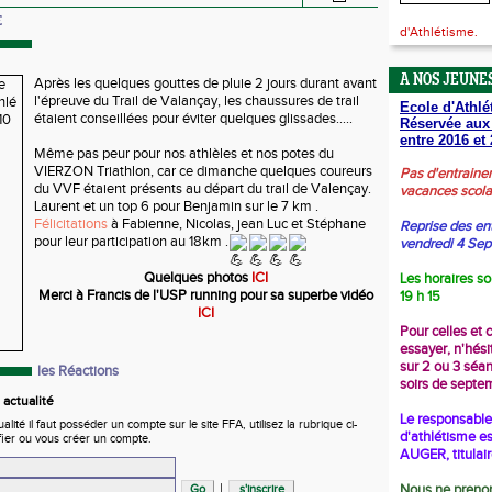
E
d'Athlétisme.
A NOS JEUNES
Après les quelques gouttes de pluie 2 jours durant avant
l'épreuve du Trail de Valançay, les chaussures de trail
Ecole d'Athlé
étaient conseillées pour éviter quelques glissades.....
Réservée aux
entre 2016 et 
Même pas peur pour nos athlèles et nos potes du
VIERZON Triathlon, car ce dimanche quelques coureurs
Pas d'entraine
du VVF étaient présents au départ du trail de Valençay.
vacances scola
Laurent et un top 6 pour Benjamin sur le 7 km .
Félicitations
à Fabienne, Nicolas, jean Luc et Stéphane
Reprise des en
pour leur participation au 18km .
vendredi 4 Se
Quelques photos
ICI
Les horaires so
Merci à Francis de l'USP running pour sa superbe vidéo
19 h 15
ICI
Pour celles et 
essayer, n'hési
sur 2 ou 3 séa
les Réactions
soirs de septe
actualité
Le responsable 
ité il faut posséder un compte sur le site FFA, utilisez la rubrique ci-
d'athlétisme es
fier ou vous créer un compte.
AUGER, titulai
|
Nous ne prenon