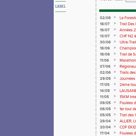
LABEL
>
02/08
La Forest
>
18/07
Trail Des
>
16/07
Années 2
>
13/07
CHF N2 à 
>
30/06
Ultra-Tra
>
18/06
Championn
Saran 13/
>
18/06
Trail de 
>
11/06
Marathon 
>
07/06
Régionaux
>
02/06
Trails de
du Berry
>
29/05
Journées
>
17/05
2ème tour
>
14/05
LAUSANE 
>
11/05
15KM Int
>
09/05
Foulées d
>
06/05
1er tour 
>
05/05
Trail des 
>
29/04
ALLIER, 
>
20/04
CDF EKIDE
>
17/04
Foulées d