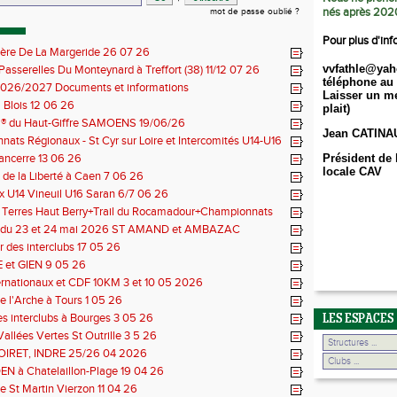
nés après 202
mot de passe oublié ?
Pour plus d'inf
ière De La Margeride 26 07 26
vvfathle@yah
 Passerelles Du Monteynard à Treffort (38) 11/12 07 26
téléphone au 
026/2027 Documents et informations
Laisser un me
Blois 12 06 26
plait)
il® du Haut-Giffre SAMOENS 19/06/26
Jean CATINA
ats Régionaux - St Cyr sur Loire et Intercomités U14-U16
14 06 26
Sancerre 13 06 26
Président de 
locale CAV
de la Liberté à Caen 7 06 26
 U14 Vineuil U16 Saran 6/7 06 26
s Terres Haut Berry+Trail du Rocamadour+Championnats
 30/31 05 2026
 du 23 et 24 mai 2026 ST AMAND et AMBAZAC
 des interclubs 17 05 26
et GIEN 9 05 26
ernationaux et CDF 10KM 3 et 10 05 2026
e l'Arche à Tours 1 05 26
des interclubs à Bourges 3 05 26
LES ESPACES
Vallées Vertes St Outrille 3 5 26
LOIRET, INDRE 25/26 04 2026
N à Chatelaillon-Plage 19 04 26
e St Martin Vierzon 11 04 26