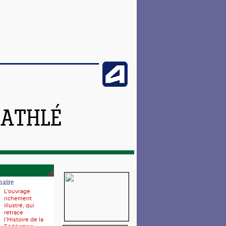
 ATHLÉ
naire
L'ouvrage
richement
illustré, qui
retrace
l’Histoire de la