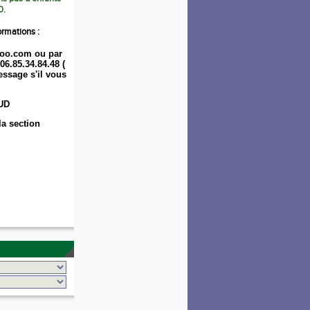
0.
ormations :
oo.com ou par
06.85.34.84.48 (
ssage s'il vous
UD
la section