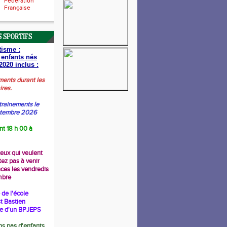
Fédération
Française
 SPORTIFS
tisme :
 enfants nés
2020 inclus :
ments durant les
ires.
trainements le
ptembre 2026
nt 18 h 00 à
ceux qui veulent
tez pas à venir
nces les vendredis
mbre
de l'école
t Bastien
re d'un BPJEPS
s pas d'enfants