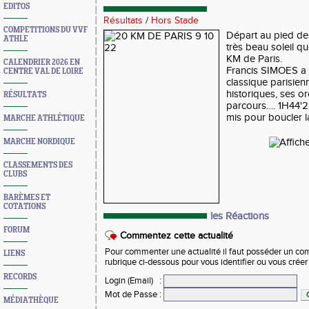
EDITOS
Résultats
/
Hors Stade
COMPETITIONS DU VVF
Départ au pied de 
ATHLE
très beau soleil q
KM de Paris.
CALENDRIER 2026 EN
Francis SIMOES a p
CENTRE VAL DE LOIRE
classique parisie
historiques, ses o
RÉSULTATS
parcours…. 1H44'28
mis pour boucler l
MARCHE ATHLÉTIQUE
MARCHE NORDIQUE
CLASSEMENTS DES
CLUBS
BARÈMES ET
COTATIONS
les Réactions
FORUM
Commentez cette actualité
Pour commenter une actualité il faut posséder un compt
LIENS
rubrique ci-dessous pour vous identifier ou vous crée
RECORDS
Login (Email)
:
Mot de Passe
:
MÉDIATHÈQUE