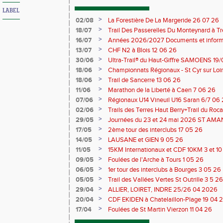
LABEL
>
02/08
La Forestière De La Margeride 26 07 26
>
18/07
Trail Des Passerelles Du Monteynard à Tre
>
16/07
Années 2026/2027 Documents et inform
>
13/07
CHF N2 à Blois 12 06 26
>
30/06
Ultra-Trail® du Haut-Giffre SAMOENS 19
>
18/06
Championnats Régionaux - St Cyr sur Loir
Saran 13/14 06 26
>
18/06
Trail de Sancerre 13 06 26
>
11/06
Marathon de la Liberté à Caen 7 06 26
>
07/06
Régionaux U14 Vineuil U16 Saran 6/7 06
>
02/06
Trails des Terres Haut Berry+Trail du 
du Berry 30/31 05 2026
>
29/05
Journées du 23 et 24 mai 2026 ST A
>
17/05
2ème tour des interclubs 17 05 26
>
14/05
LAUSANE et GIEN 9 05 26
>
11/05
15KM Internationaux et CDF 10KM 3 et 1
>
09/05
Foulées de l'Arche à Tours 1 05 26
>
06/05
1er tour des interclubs à Bourges 3 05 26
>
05/05
Trail des Vallées Vertes St Outrille 3 5 26
>
29/04
ALLIER, LOIRET, INDRE 25/26 04 2026
>
20/04
CDF EKIDEN à Chatelaillon-Plage 19 04 
>
17/04
Foulées de St Martin Vierzon 11 04 26