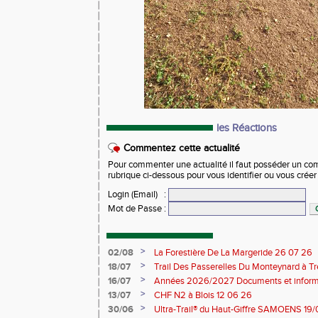
les Réactions
Commentez cette actualité
Pour commenter une actualité il faut posséder un compt
rubrique ci-dessous pour vous identifier ou vous crée
Login (Email)
:
Mot de Passe
:
>
02/08
La Forestière De La Margeride 26 07 26
>
18/07
Trail Des Passerelles Du Monteynard à Tre
>
16/07
Années 2026/2027 Documents et inform
>
13/07
CHF N2 à Blois 12 06 26
>
30/06
Ultra-Trail® du Haut-Giffre SAMOENS 19