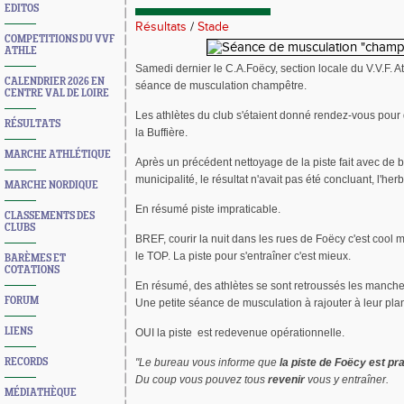
EDITOS
Résultats
/
Stade
COMPETITIONS DU VVF
ATHLE
Samedi dernier le C.A.Foëcy, section locale du V.V.F. A
CALENDRIER 2026 EN
séance de musculation champêtre.
CENTRE VAL DE LOIRE
Les athlètes du club s'étaient donné rendez-vous pour 
RÉSULTATS
la Buffière.
MARCHE ATHLÉTIQUE
Après un précédent nettoyage de la piste fait avec de b
municipalité, le résultat n'avait pas été concluant, l'her
MARCHE NORDIQUE
En résumé piste impraticable.
CLASSEMENTS DES
CLUBS
BREF, courir la nuit dans les rues de Foëcy c'est cool m
le TOP. La piste pour s'entraîner c'est mieux.
BARÈMES ET
COTATIONS
En résumé, des athlètes se sont retroussés les manches 
FORUM
Une petite séance de musculation à rajouter à leur plan
LIENS
OUI la piste est redevenue opérationnelle.
RECORDS
"Le bureau vous informe que
la piste de Foëcy est pr
Du coup vous pouvez tous
revenir
vous y entraîner.
MÉDIATHÈQUE