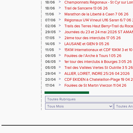
>
18/06
Championnats Régionaux - St Cyr sur Loir
Saran 13/14 06 26
>
18/06
Trail de Sancerre 13 06 26
>
11/06
Marathon de la Liberté à Caen 7 06 26
>
07/06
Régionaux U14 Vineuil U16 Saran 6/7 06
>
02/06
Trails des Terres Haut Berry+Trail du 
du Berry 30/31 05 2026
>
29/05
Journées du 23 et 24 mai 2026 ST A
>
17/05
2ème tour des interclubs 17 05 26
>
14/05
LAUSANE et GIEN 9 05 26
>
11/05
15KM Internationaux et CDF 10KM 3 et 1
>
09/05
Foulées de l'Arche à Tours 1 05 26
>
06/05
1er tour des interclubs à Bourges 3 05 26
>
05/05
Trail des Vallées Vertes St Outrille 3 5 26
>
29/04
ALLIER, LOIRET, INDRE 25/26 04 2026
>
20/04
CDF EKIDEN à Chatelaillon-Plage 19 04 
>
17/04
Foulées de St Martin Vierzon 11 04 26