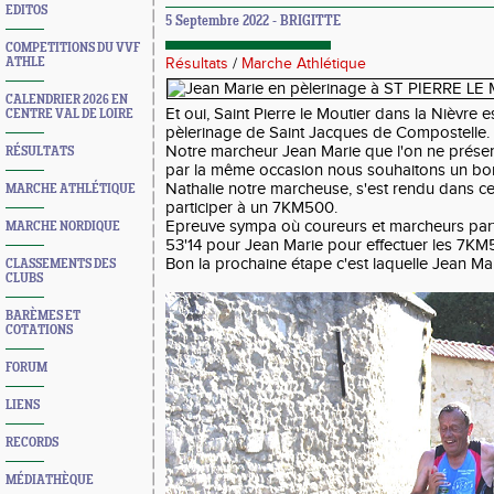
EDITOS
5 Septembre 2022 - BRIGITTE
COMPETITIONS DU VVF
ATHLE
Résultats
/
Marche Athlétique
CALENDRIER 2026 EN
Et oui, Saint Pierre le Moutier dans la Nièvre
CENTRE VAL DE LOIRE
pèlerinage de Saint Jacques de Compostelle.
Notre marcheur Jean Marie que l'on ne présent
RÉSULTATS
par la même occasion nous souhaitons un bon
Nathalie notre marcheuse, s'est rendu dans ce
MARCHE ATHLÉTIQUE
participer à un 7KM500.
Epreuve sympa où coureurs et marcheurs part
MARCHE NORDIQUE
53'14 pour Jean Marie pour effectuer les 7K
Bon la prochaine étape c'est laquelle Jean Ma
CLASSEMENTS DES
CLUBS
BARÈMES ET
COTATIONS
FORUM
LIENS
RECORDS
MÉDIATHÈQUE