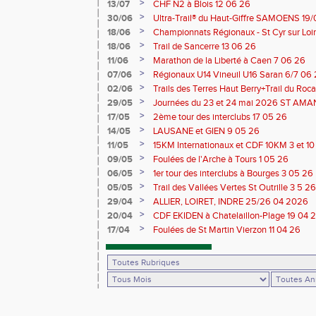
>
13/07
CHF N2 à Blois 12 06 26
>
30/06
Ultra-Trail® du Haut-Giffre SAMOENS 19
>
18/06
Championnats Régionaux - St Cyr sur Loir
Saran 13/14 06 26
>
18/06
Trail de Sancerre 13 06 26
>
11/06
Marathon de la Liberté à Caen 7 06 26
>
07/06
Régionaux U14 Vineuil U16 Saran 6/7 06
>
02/06
Trails des Terres Haut Berry+Trail du 
du Berry 30/31 05 2026
>
29/05
Journées du 23 et 24 mai 2026 ST A
>
17/05
2ème tour des interclubs 17 05 26
>
14/05
LAUSANE et GIEN 9 05 26
>
11/05
15KM Internationaux et CDF 10KM 3 et 1
>
09/05
Foulées de l'Arche à Tours 1 05 26
>
06/05
1er tour des interclubs à Bourges 3 05 26
>
05/05
Trail des Vallées Vertes St Outrille 3 5 26
>
29/04
ALLIER, LOIRET, INDRE 25/26 04 2026
>
20/04
CDF EKIDEN à Chatelaillon-Plage 19 04 
>
17/04
Foulées de St Martin Vierzon 11 04 26