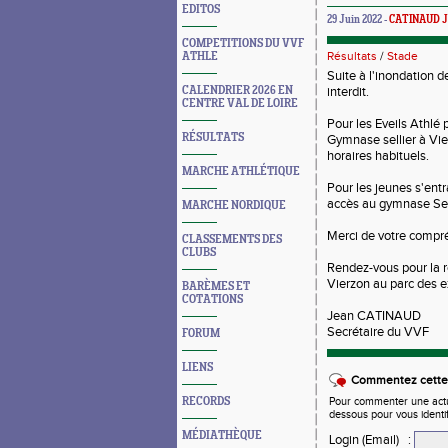
EDITOS
29 Juin 2022 -
CATINAUD J
COMPETITIONS DU VVF
Résultats
/
Stade
ATHLE
Suite à l'inondation d
CALENDRIER 2026 EN
interdit.
CENTRE VAL DE LOIRE
Pour les Eveils Athlé p
RÉSULTATS
Gymnase sellier à Vier
horaires habituels.
MARCHE ATHLÉTIQUE
Pour les jeunes s'ent
accès au gymnase Sellie
MARCHE NORDIQUE
Merci de votre compr
CLASSEMENTS DES
CLUBS
Rendez-vous pour la r
Vierzon au parc des e
BARÈMES ET
COTATIONS
Jean CATINAUD
Secrétaire du VVF
FORUM
LIENS
Commentez cette 
RECORDS
Pour commenter une actual
dessous pour vous identi
MÉDIATHÈQUE
Login (Email)
: