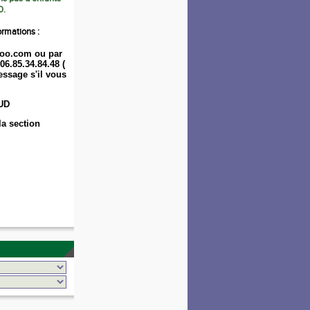
0.
ormations :
oo.com ou par
06.85.34.84.48 (
ssage s'il vous
UD
la section