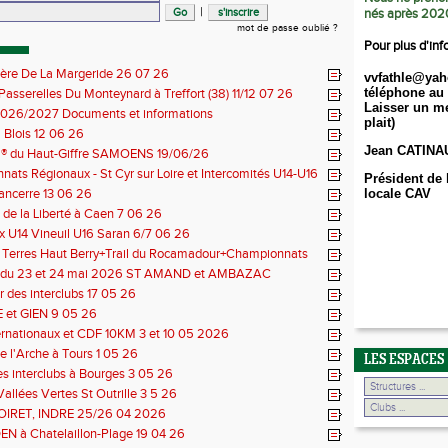
|
nés après 202
mot de passe oublié ?
Pour plus d'inf
ière De La Margeride 26 07 26
vvfathle@yah
téléphone au 
 Passerelles Du Monteynard à Treffort (38) 11/12 07 26
Laisser un me
026/2027 Documents et informations
plait)
Blois 12 06 26
Jean CATINA
il® du Haut-Giffre SAMOENS 19/06/26
ats Régionaux - St Cyr sur Loire et Intercomités U14-U16
Président de 
14 06 26
Sancerre 13 06 26
locale CAV
de la Liberté à Caen 7 06 26
 U14 Vineuil U16 Saran 6/7 06 26
s Terres Haut Berry+Trail du Rocamadour+Championnats
 30/31 05 2026
 du 23 et 24 mai 2026 ST AMAND et AMBAZAC
 des interclubs 17 05 26
et GIEN 9 05 26
ernationaux et CDF 10KM 3 et 10 05 2026
e l'Arche à Tours 1 05 26
LES ESPACES
des interclubs à Bourges 3 05 26
Vallées Vertes St Outrille 3 5 26
LOIRET, INDRE 25/26 04 2026
N à Chatelaillon-Plage 19 04 26