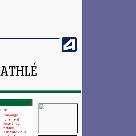
 ATHLÉ
naire
L'ouvrage
richement
illustré, qui
retrace
l’Histoire de la