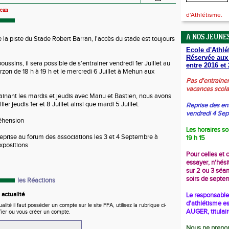
ean
d'Athlétisme.
A NOS JEUNES
e la piste du Stade Robert Barran, l'accès du stade est toujours
Ecole d'Athlé
Réservée aux
oussins, il sera possible de s'entrainer vendredi 1er Juillet au
entre 2016 et 
zon de 18 h à 19 h et le mercredi 6 Juillet à Mehun aux
Pas d'entraine
vacances scola
rainant les mardis et jeudis avec Manu et Bastien, nous avons
r jeudis 1er et 8 Juillet ainsi que mardi 5 Juillet.
Reprise des en
vendredi 4 Se
éhension
Les horaires so
eprise au forum des associations les 3 et 4 Septembre à
19 h 15
xpositions
Pour celles et 
essayer, n'hési
sur 2 ou 3 séa
soirs de septe
les Réactions
actualité
Le responsable 
d'athlétisme es
ité il faut posséder un compte sur le site FFA, utilisez la rubrique ci-
AUGER, titulai
fier ou vous créer un compte.
Nous ne prenon