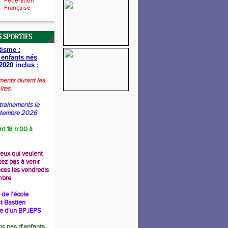
Fédération
Française
 SPORTIFS
tisme :
 enfants nés
2020 inclus :
ments durant les
ires.
trainements le
ptembre 2026
nt 18 h 00 à
ceux qui veulent
tez pas à venir
nces les vendredis
mbre
de l'école
t Bastien
re d'un BPJEPS
s pas d'enfants