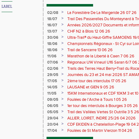
LABEL
>
02/08
La Forestière De La Margeride 26 07 26
>
18/07
Trail Des Passerelles Du Monteynard à Tre
>
16/07
Années 2026/2027 Documents et inform
>
13/07
CHF N2 à Blois 12 06 26
>
30/06
Ultra-Trail® du Haut-Giffre SAMOENS 19
>
18/06
Championnats Régionaux - St Cyr sur Loir
Saran 13/14 06 26
>
18/06
Trail de Sancerre 13 06 26
>
11/06
Marathon de la Liberté à Caen 7 06 26
>
07/06
Régionaux U14 Vineuil U16 Saran 6/7 06
>
02/06
Trails des Terres Haut Berry+Trail du 
du Berry 30/31 05 2026
>
29/05
Journées du 23 et 24 mai 2026 ST A
>
17/05
2ème tour des interclubs 17 05 26
>
14/05
LAUSANE et GIEN 9 05 26
>
11/05
15KM Internationaux et CDF 10KM 3 et 1
>
09/05
Foulées de l'Arche à Tours 1 05 26
>
06/05
1er tour des interclubs à Bourges 3 05 26
>
05/05
Trail des Vallées Vertes St Outrille 3 5 26
>
29/04
ALLIER, LOIRET, INDRE 25/26 04 2026
>
20/04
CDF EKIDEN à Chatelaillon-Plage 19 04 
>
17/04
Foulées de St Martin Vierzon 11 04 26