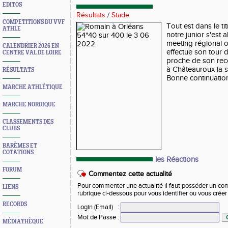
EDITOS
Résultats
/
Stade
COMPETITIONS DU VVF
Tout est dans le tit
ATHLE
notre junior s'est 
meeting régional o
CALENDRIER 2026 EN
effectue son tour 
CENTRE VAL DE LOIRE
proche de son rec
à Châteauroux la 
RÉSULTATS
Bonne continuatio
MARCHE ATHLÉTIQUE
MARCHE NORDIQUE
CLASSEMENTS DES
CLUBS
BARÈMES ET
COTATIONS
les Réactions
FORUM
Commentez cette actualité
Pour commenter une actualité il faut posséder un compt
LIENS
rubrique ci-dessous pour vous identifier ou vous crée
RECORDS
Login (Email)
:
Mot de Passe
:
MÉDIATHÈQUE