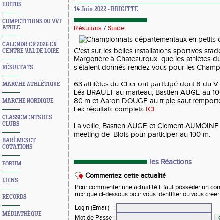
EDITOS
14 Juin 2022 - BRIGITTE
COMPETITIONS DU VVF
ATHLE
Résultats
/
Stade
CALENDRIER 2026 EN
C'est sur les belles installations sportives stad
CENTRE VAL DE LOIRE
Margotière à Chateauroux que les athlètes du 
s'étaient donnés rendez vous pour les Champ
RÉSULTATS
63 athlètes du Cher ont participé dont 8 du V.V
MARCHE ATHLÉTIQUE
Léa BRAULT au marteau, Bastien AUGE au 100
80 m et Aaron DOUGE au triple saut remporten
MARCHE NORDIQUE
Les résultats complets
ICI
CLASSEMENTS DES
CLUBS
La veille, Bastien AUGE et Clement AUMOINE 
meeting de Blois pour participer au 100 m.
BARÈMES ET
COTATIONS
les Réactions
FORUM
Commentez cette actualité
LIENS
Pour commenter une actualité il faut posséder un compt
rubrique ci-dessous pour vous identifier ou vous crée
RECORDS
Login (Email)
:
MÉDIATHÈQUE
Mot de Passe
: