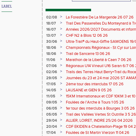
LABEL
>
02/08
La Forestière De La Margeride 26 07 26
>
18/07
Trail Des Passerelles Du Monteynard à Tre
>
16/07
Années 2026/2027 Documents et inform
>
13/07
CHF N2 à Blois 12 06 26
>
30/06
Ultra-Trail® du Haut-Giffre SAMOENS 19
>
18/06
Championnats Régionaux - St Cyr sur Loir
Saran 13/14 06 26
>
18/06
Trail de Sancerre 13 06 26
>
11/06
Marathon de la Liberté à Caen 7 06 26
>
07/06
Régionaux U14 Vineuil U16 Saran 6/7 06
>
02/06
Trails des Terres Haut Berry+Trail du 
du Berry 30/31 05 2026
>
29/05
Journées du 23 et 24 mai 2026 ST A
>
17/05
2ème tour des interclubs 17 05 26
>
14/05
LAUSANE et GIEN 9 05 26
>
11/05
15KM Internationaux et CDF 10KM 3 et 1
>
09/05
Foulées de l'Arche à Tours 1 05 26
>
06/05
1er tour des interclubs à Bourges 3 05 26
>
05/05
Trail des Vallées Vertes St Outrille 3 5 26
>
29/04
ALLIER, LOIRET, INDRE 25/26 04 2026
>
20/04
CDF EKIDEN à Chatelaillon-Plage 19 04 
>
17/04
Foulées de St Martin Vierzon 11 04 26