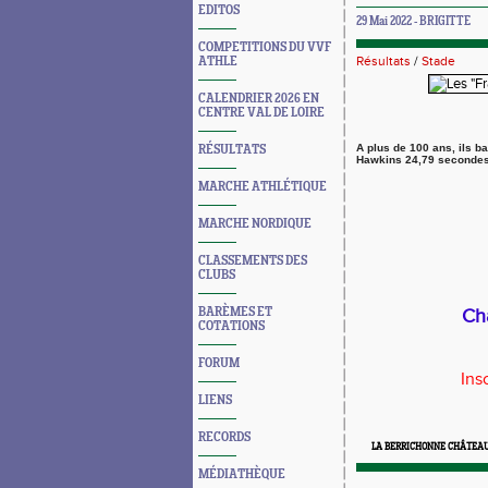
EDITOS
29 Mai 2022 - BRIGITTE
COMPETITIONS DU VVF
Résultats
/
Stade
ATHLE
CALENDRIER 2026 EN
CENTRE VAL DE LOIRE
A plus de 100 ans, ils b
RÉSULTATS
Hawkins 24,79 secondes
MARCHE ATHLÉTIQUE
MARCHE NORDIQUE
CLASSEMENTS DES
CLUBS
BARÈMES ET
Ch
COTATIONS
FORUM
Ins
LIENS
De
RECORDS
LA BERRICHONNE CHÂTEAU
MÉDIATHÈQUE