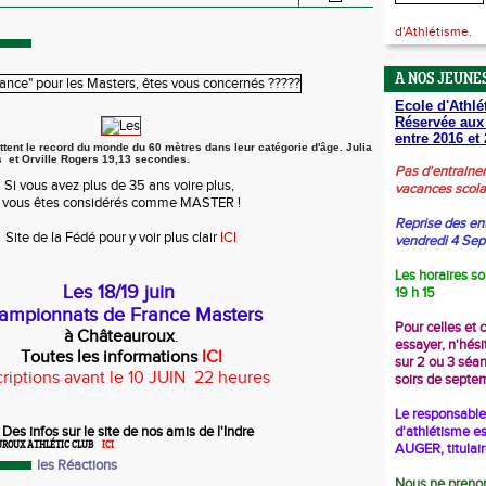
d'Athlétisme.
A NOS JEUNES
Ecole d'Athlé
Réservée aux
entre 2016 et 
attent le record du monde du 60 mètres dans leur catégorie d'âge.
Julia
 et Orville Rogers 19,13 secondes.
Pas d'entraine
Si vous avez plus de 35 ans voire plus,
vacances scola
vous êtes considérés comme MASTER !
Reprise des en
Site de la Fédé pour y voir plus clair
ICI
vendredi 4 Se
Les horaires so
Les 18/19 juin
19 h 15
ampionnats de France Masters
Pour celles et 
à Châteauroux
.
essayer, n'hési
Toutes les informations
ICI
sur 2 ou 3 séa
criptions avant le 10 JUIN 22 heures
soirs de septe
Le responsable 
s infos sur le site de nos amis de l'Indre
d'athlétisme es
ROUX ATHLÉTIC CLUB
ICI
AUGER, titulai
les Réactions
Nous ne prenon