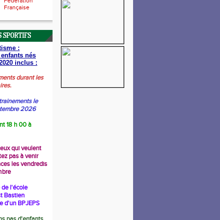
Fédération
Française
 SPORTIFS
tisme :
 enfants nés
2020 inclus :
ments durant les
ires.
trainements le
ptembre 2026
nt 18 h 00 à
ceux qui veulent
tez pas à venir
nces les vendredis
mbre
de l'école
t Bastien
re d'un BPJEPS
s pas d'enfants