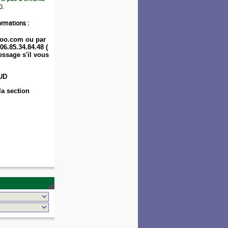
0.
ormations :
oo.com ou par
06.85.34.84.48 (
ssage s'il vous
UD
la section