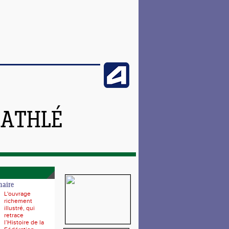
 ATHLÉ
naire
L'ouvrage
richement
illustré, qui
retrace
l’Histoire de la