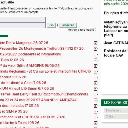
actualité
nés après 202
ité il faut posséder un compte sur le site FFA, utilisez la rubrique ci-
fier ou vous créer un compte.
Pour plus d'inf
vvfathle@yah
|
téléphone au 
mot de passe oublié ?
Laisser un me
plait)
ière De La Margeride 26 07 26
Jean CATINA
 Passerelles Du Monteynard à Treffort (38) 11/12 07 26
Président de 
026/2027 Documents et informations
locale CAV
Blois 12 06 26
il® du Haut-Giffre SAMOENS 19/06/26
ats Régionaux - St Cyr sur Loire et Intercomités U14-U16
14 06 26
Sancerre 13 06 26
de la Liberté à Caen 7 06 26
 U14 Vineuil U16 Saran 6/7 06 26
s Terres Haut Berry+Trail du Rocamadour+Championnats
 30/31 05 2026
 du 23 et 24 mai 2026 ST AMAND et AMBAZAC
LES ESPACES
 des interclubs 17 05 26
et GIEN 9 05 26
ernationaux et CDF 10KM 3 et 10 05 2026
e l'Arche à Tours 1 05 26