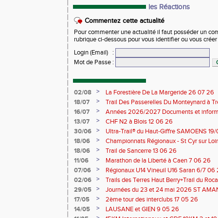
les Réactions
Commentez cette actualité
Pour commenter une actualité il faut posséder un compt
rubrique ci-dessous pour vous identifier ou vous crée
Login (Email)
:
Mot de Passe
:
>
02/08
La Forestière De La Margeride 26 07 26
>
18/07
Trail Des Passerelles Du Monteynard à Tre
>
16/07
Années 2026/2027 Documents et inform
>
13/07
CHF N2 à Blois 12 06 26
>
30/06
Ultra-Trail® du Haut-Giffre SAMOENS 19
>
18/06
Championnats Régionaux - St Cyr sur Loir
Saran 13/14 06 26
>
18/06
Trail de Sancerre 13 06 26
>
11/06
Marathon de la Liberté à Caen 7 06 26
>
07/06
Régionaux U14 Vineuil U16 Saran 6/7 06
>
02/06
Trails des Terres Haut Berry+Trail du 
du Berry 30/31 05 2026
>
29/05
Journées du 23 et 24 mai 2026 ST A
>
17/05
2ème tour des interclubs 17 05 26
>
14/05
LAUSANE et GIEN 9 05 26