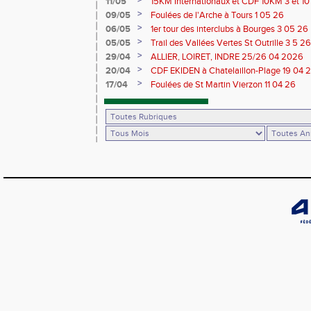
>
11/05
15KM Internationaux et CDF 10KM 3 et 1
>
09/05
Foulées de l'Arche à Tours 1 05 26
>
06/05
1er tour des interclubs à Bourges 3 05 26
>
05/05
Trail des Vallées Vertes St Outrille 3 5 26
>
29/04
ALLIER, LOIRET, INDRE 25/26 04 2026
>
20/04
CDF EKIDEN à Chatelaillon-Plage 19 04 
>
17/04
Foulées de St Martin Vierzon 11 04 26