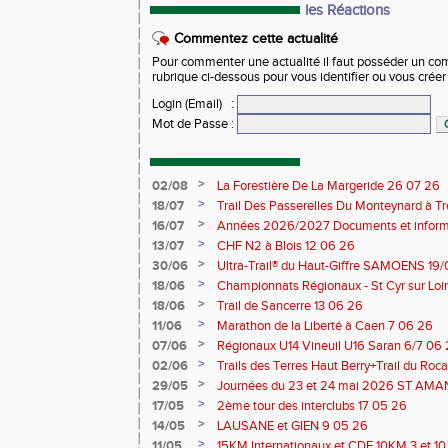
les Réactions
Commentez cette actualité
Pour commenter une actualité il faut posséder un compt
rubrique ci-dessous pour vous identifier ou vous crée
Login (Email)
:
Mot de Passe
:
>
02/08
La Forestière De La Margeride 26 07 26
>
18/07
Trail Des Passerelles Du Monteynard à Tre
>
16/07
Années 2026/2027 Documents et inform
>
13/07
CHF N2 à Blois 12 06 26
>
30/06
Ultra-Trail® du Haut-Giffre SAMOENS 19
>
18/06
Championnats Régionaux - St Cyr sur Loir
Saran 13/14 06 26
>
18/06
Trail de Sancerre 13 06 26
>
11/06
Marathon de la Liberté à Caen 7 06 26
>
07/06
Régionaux U14 Vineuil U16 Saran 6/7 06
>
02/06
Trails des Terres Haut Berry+Trail du 
du Berry 30/31 05 2026
>
29/05
Journées du 23 et 24 mai 2026 ST A
>
17/05
2ème tour des interclubs 17 05 26
>
14/05
LAUSANE et GIEN 9 05 26
>
11/05
15KM Internationaux et CDF 10KM 3 et 1