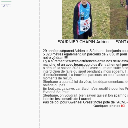
LABEL
FOURNIER-CHAPIN Adrien FONTA
29 années séparent Adrien et Stéphane, benjamin pour l
5 820 mètres également, un parcours de 2 830 m pour 
notre vétéran !!!!
Il y a sûrement d'autres différences entre nos deux athl
manche, et un avec beaucoup plus d'entraînement que l'
a
débuté la saison 2021-2022 avec du retard suite à s
interdiction de faire du sport pendant 2 mois et demi.
Il
d' entraînement, il a trouvé le parcours un peu "casse pa
moments de récup.
Stéphane a quant à lui du vécu, les
départementaux, d
balade ou pas.
En tout cas, ça paye, car Steph s'est qualifié pour les P
février à Saumur.
Stéphane
, on voudrait bien savoir qui est ton
sparring 
la lettre les conseils de Laurent....
Pas de bol pour Gwenaël Grezet notre pote de l'ACVB qu
Quelques photos
ICI