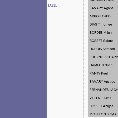
CAZAUX Helene
LABEL
SAVARY Agape
ARROU Gabin
DIAS Timothee
BORDES Milan
BOSSET Gabriel
DUBOIS Samson
FOURNIER-CHAPIN
HAMELIN Noah
RANTY Paul
SAVARY Aristide
FERNANDES LACH
VEILLAT Lucas
BOSSET Abigael
MOTILLON Sibylle