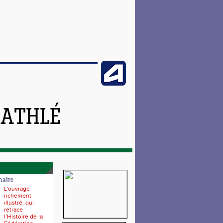
 ATHLÉ
naire
L'ouvrage
richement
illustré, qui
retrace
l’Histoire de la