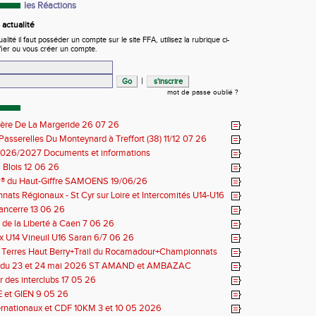
les Réactions
actualité
ité il faut posséder un compte sur le site FFA, utilisez la rubrique ci-
fier ou vous créer un compte.
|
mot de passe oublié ?
ière De La Margeride 26 07 26
 Passerelles Du Monteynard à Treffort (38) 11/12 07 26
026/2027 Documents et informations
Blois 12 06 26
il® du Haut-Giffre SAMOENS 19/06/26
ats Régionaux - St Cyr sur Loire et Intercomités U14-U16
14 06 26
Sancerre 13 06 26
de la Liberté à Caen 7 06 26
 U14 Vineuil U16 Saran 6/7 06 26
s Terres Haut Berry+Trail du Rocamadour+Championnats
 30/31 05 2026
 du 23 et 24 mai 2026 ST AMAND et AMBAZAC
 des interclubs 17 05 26
et GIEN 9 05 26
ernationaux et CDF 10KM 3 et 10 05 2026