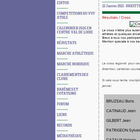
EDITOS
22 Janvier 2022 - BRIGITT
COMPETITIONS DU VVF
Résultats
/
Cross
ATHLE
CALENDRIER 2026 EN
Le cross n'attire plus aut
CENTRE VAL DE LOIRE
athlètes et quelques ancie
Bravo à tous nos participa
Mention spéciale à nos be
RÉSULTATS
MARCHE ATHLÉTIQUE
Le cross régional pour ceux
MARCHE NORDIQUE
Attention, certaines course
CLASSEMENTS DES
CLUBS
Si cela vous tente, inscrip
janvier.
BARÈMES ET
COTATIONS
BRUZEAU B
FORUM
CATINAUD Jean
LIENS
GILBERT Jean
RECORDS
PATRIGEON Sylvai
MÉDIATHÈQUE