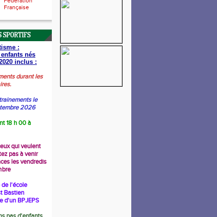
Fédération
Française
 SPORTIFS
tisme :
 enfants nés
2020 inclus :
ments durant les
ires.
trainements le
ptembre 2026
nt 18 h 00 à
ceux qui veulent
tez pas à venir
nces les vendredis
mbre
de l'école
t Bastien
re d'un BPJEPS
s pas d'enfants