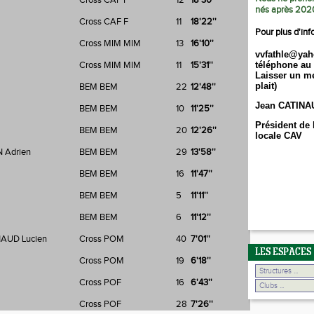
Cross CAF F
12
18'30''
nés après 202
Cross CAF F
11
18'22''
Pour plus d'inf
Cross MIM MIM
13
16'10''
vvfathle@yah
Cross MIM MIM
11
15'31''
téléphone au 
Laisser un me
plait)
BEM BEM
22
12'48''
Jean CATINA
BEM BEM
10
11'25''
Président de 
BEM BEM
20
12'26''
locale CAV
 Adrien
BEM BEM
29
13'58''
BEM BEM
16
11'47''
BEM BEM
5
11'11''
BEM BEM
6
11'12''
AUD Lucien
Cross POM
40
7'01''
LES ESPACES
Cross POM
19
6'18''
Cross POF
16
6'43''
Cross POF
28
7'26''