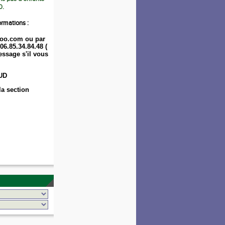
0.
ormations :
oo.com ou par
06.85.34.84.48 (
ssage s'il vous
UD
la section