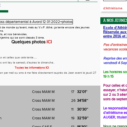
E
d'Athlétisme.
A NOS JEUNES
Ecole d'Athlé
ant de monde qu'avant, mais au V.v.F. Athé, ça tente encore des jeunes
ns.
Réservée aux
nts, et nos bénévoles.
entre 2016 et 
njamins qui se sont classés 3 ème.
Quelques photos
ICI
Pas d'entraine
vacances scola
 et celles que cela tente......
Reprise des en
vendredi 4 Se
s ont lieu le samedi, d'autres le dimanche..
Toutes les informations
ICI
Les horaires so
tion par mail ou sms à me faire directement auprès de Jean avant le jeudi 27
19 h 15
Pour celles et 
essayer, n'hési
oris
Cross MAM M
17
32'01''
sur 2 ou 3 séa
soirs de septe
Cross MAM M
26
34'58''
Le responsable 
Cross MAM M
11
30'30''
d'athlétisme es
AUGER, titulai
n
Cross MAM M
19
32'59''
Nous ne prenon