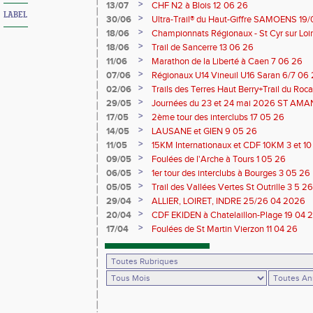
>
13/07
CHF N2 à Blois 12 06 26
LABEL
>
30/06
Ultra-Trail® du Haut-Giffre SAMOENS 19
>
18/06
Championnats Régionaux - St Cyr sur Loir
Saran 13/14 06 26
>
18/06
Trail de Sancerre 13 06 26
>
11/06
Marathon de la Liberté à Caen 7 06 26
>
07/06
Régionaux U14 Vineuil U16 Saran 6/7 06
>
02/06
Trails des Terres Haut Berry+Trail du 
du Berry 30/31 05 2026
>
29/05
Journées du 23 et 24 mai 2026 ST A
>
17/05
2ème tour des interclubs 17 05 26
>
14/05
LAUSANE et GIEN 9 05 26
>
11/05
15KM Internationaux et CDF 10KM 3 et 1
>
09/05
Foulées de l'Arche à Tours 1 05 26
>
06/05
1er tour des interclubs à Bourges 3 05 26
>
05/05
Trail des Vallées Vertes St Outrille 3 5 26
>
29/04
ALLIER, LOIRET, INDRE 25/26 04 2026
>
20/04
CDF EKIDEN à Chatelaillon-Plage 19 04 
>
17/04
Foulées de St Martin Vierzon 11 04 26