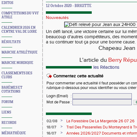
EDITOS
12 Octobre 2020 - BRIGITTE
COMPETITIONS DU VVF
ATHLE
Nouveautés
CALENDRIER 2026 EN
Un défi lancé, une victoire certaine sur lui m
CENTRE VAL DE LOIRE
beaucoup d'autres compétiteurs, des moments 
a su continuer tout ça pour une bonne cause.
RÉSULTATS
Chapeau Jean
MARCHE ATHLÉTIQUE
L'article du
Berry Répub
MARCHE NORDIQUE
les Réactions
CLASSEMENTS DES
Commentez cette actualité
CLUBS
Pour commenter une actualité il faut posséder un compt
BARÈMES ET
rubrique ci-dessous pour vous identifier ou vous crée
COTATIONS
Login (Email)
:
Mot de Passe
:
FORUM
LIENS
>
02/08
La Forestière De La Margeride 26 07 26
RECORDS
>
18/07
Trail Des Passerelles Du Monteynard à Tre
>
16/07
Années 2026/2027 Documents et inform
MÉDIATHÈQUE