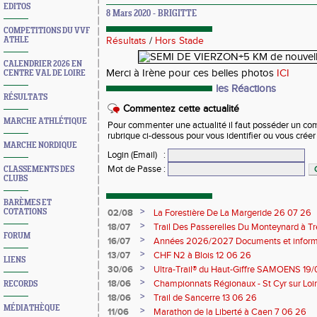
EDITOS
8 Mars 2020 - BRIGITTE
COMPETITIONS DU VVF
ATHLE
Résultats
/
Hors Stade
CALENDRIER 2026 EN
Merci à Irène pour ces belles photos
ICI
CENTRE VAL DE LOIRE
les Réactions
RÉSULTATS
Commentez cette actualité
MARCHE ATHLÉTIQUE
Pour commenter une actualité il faut posséder un compt
rubrique ci-dessous pour vous identifier ou vous crée
MARCHE NORDIQUE
Login (Email)
:
Mot de Passe
:
CLASSEMENTS DES
CLUBS
BARÈMES ET
>
COTATIONS
02/08
La Forestière De La Margeride 26 07 26
>
18/07
Trail Des Passerelles Du Monteynard à Tre
FORUM
>
16/07
Années 2026/2027 Documents et inform
>
13/07
CHF N2 à Blois 12 06 26
LIENS
>
30/06
Ultra-Trail® du Haut-Giffre SAMOENS 19
>
18/06
Championnats Régionaux - St Cyr sur Loir
RECORDS
Saran 13/14 06 26
>
18/06
Trail de Sancerre 13 06 26
MÉDIATHÈQUE
>
11/06
Marathon de la Liberté à Caen 7 06 26