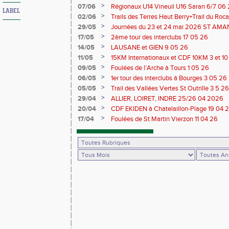
>
07/06
Régionaux U14 Vineuil U16 Saran 6/7 06
LABEL
>
02/06
Trails des Terres Haut Berry+Trail du 
du Berry 30/31 05 2026
>
29/05
Journées du 23 et 24 mai 2026 ST A
>
17/05
2ème tour des interclubs 17 05 26
>
14/05
LAUSANE et GIEN 9 05 26
>
11/05
15KM Internationaux et CDF 10KM 3 et 1
>
09/05
Foulées de l'Arche à Tours 1 05 26
>
06/05
1er tour des interclubs à Bourges 3 05 26
>
05/05
Trail des Vallées Vertes St Outrille 3 5 26
>
29/04
ALLIER, LOIRET, INDRE 25/26 04 2026
>
20/04
CDF EKIDEN à Chatelaillon-Plage 19 04 
>
17/04
Foulées de St Martin Vierzon 11 04 26