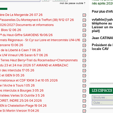
nés après 202
mot de passe oublié ?
Pour plus d'inf
ière De La Margeride 26 07 26
vvfathle@yah
 Passerelles Du Monteynard à Treffort (38) 11/12 07 26
téléphone au 
026/2027 Documents et informations
Laisser un me
Blois 12 06 26
plait)
il® du Haut-Giffre SAMOENS 19/06/26
Jean CATINA
ats Régionaux - St Cyr sur Loire et Intercomités U14-U16
14 06 26
Sancerre 13 06 26
Président de 
locale CAV
de la Liberté à Caen 7 06 26
 U14 Vineuil U16 Saran 6/7 06 26
s Terres Haut Berry+Trail du Rocamadour+Championnats
 30/31 05 2026
 du 23 et 24 mai 2026 ST AMAND et AMBAZAC
 des interclubs 17 05 26
et GIEN 9 05 26
ernationaux et CDF 10KM 3 et 10 05 2026
e l'Arche à Tours 1 05 26
des interclubs à Bourges 3 05 26
LES ESPACES
Vallées Vertes St Outrille 3 5 26
LOIRET, INDRE 25/26 04 2026
N à Chatelaillon-Plage 19 04 26
e St Martin Vierzon 11 04 26