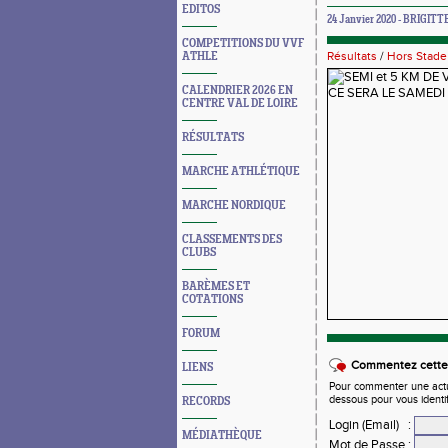
EDITOS
24 Janvier 2020 - BRIGITT
COMPETITIONS DU VVF
Résultats
/
Hors Stade
ATHLE
CALENDRIER 2026 EN
CENTRE VAL DE LOIRE
RÉSULTATS
MARCHE ATHLÉTIQUE
MARCHE NORDIQUE
CLASSEMENTS DES
CLUBS
BARÈMES ET
COTATIONS
FORUM
Commentez cette 
LIENS
Pour commenter une actual
dessous pour vous identi
RECORDS
Login (Email)
:
MÉDIATHÈQUE
Mot de Passe
: