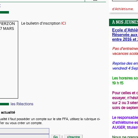
E
d'Athlétisme.
A NOS JEUNES
Le bulletin d'inscription
ICI
Ecole d'Athlé
Réservée aux
entre 2016 et 
Pas d'entraine
vacances scola
Reprise des en
vendredi 4 Se
Les horaires so
19 h 15
Pour celles et 
essayer, n'hési
sur 2 ou 3 séa
les Réactions
soirs de septe
actualité
Le responsable 
ité il faut posséder un compte sur le site FFA, utilisez la rubrique ci-
d'athlétisme es
fier ou vous créer un compte.
AUGER, titulai
|
Nous ne prenon