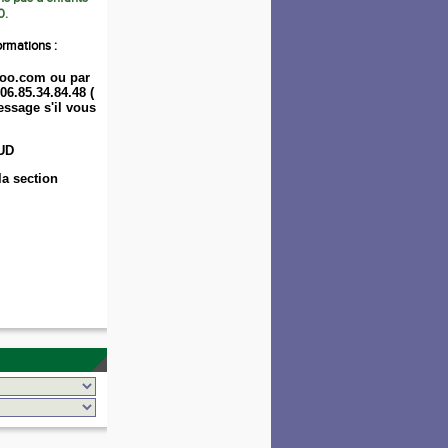
0.
ormations :
oo.com ou par
06.85.34.84.48 (
ssage s'il vous
UD
la section