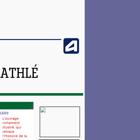
 ATHLÉ
naire
L'ouvrage
richement
illustré, qui
retrace
l’Histoire de la