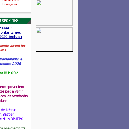
Fédération
Française
 SPORTIFS
tisme :
 enfants nés
2020 inclus :
ments durant les
ires.
trainements le
ptembre 2026
nt 18 h 00 à
ceux qui veulent
tez pas à venir
nces les vendredis
mbre
de l'école
t Bastien
re d'un BPJEPS
s pas d'enfants