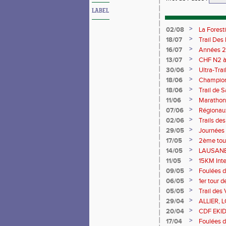
LABEL
>
02/08
La Forest
>
18/07
Trail Des
>
16/07
Années 2
>
13/07
CHF N2 à 
>
30/06
Ultra-Tra
>
18/06
Championn
Saran 13/
>
18/06
Trail de 
>
11/06
Marathon 
>
07/06
Régionaux
>
02/06
Trails de
du Berry
>
29/05
Journées
>
17/05
2ème tour
>
14/05
LAUSANE 
>
11/05
15KM Int
>
09/05
Foulées d
>
06/05
1er tour 
>
05/05
Trail des 
>
29/04
ALLIER, 
>
20/04
CDF EKIDE
>
17/04
Foulées d