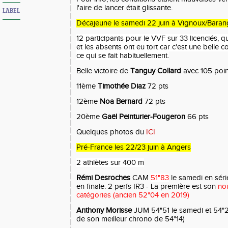
l'aire de lancer était glissante.
LABEL
Décajeune le samedi 22 juin à Vignoux/Bara
12 participants pour le VVF sur 33 licenciés, q
et les absents ont eu tort car c'est une belle c
ce qui se fait habituellement.
Belle victoire de
Tanguy Collard
avec 105 poin
11ème
Timothée Diaz
72 pts
12ème
Noa Bernard
72 pts
20ème
Gaël Peinturier-Fougeron
66 pts
Quelques photos du
ICI
Pré-France les 22/23 juin à Angers
2 athlètes sur 400 m
Rémi Desroches
CAM
51"83
le samedi en séri
en finale. 2 perfs IR3 - La première est son
no
catégories (ancien 52"04 en 2019)
Anthony Morisse
JUM 54"51 le samedi et 54"2
de son meilleur chrono de 54"14)