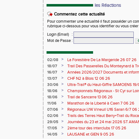
les Réactions
Commentez cette actualité
Pour commenter une actualité il faut posséder un compt
rubrique ci-dessous pour vous identifier ou vous crée
Login (Email)
:
Mot de Passe
:
>
02/08
La Forestière De La Margeride 26 07 26
>
18/07
Trail Des Passerelles Du Monteynard à Tre
>
16/07
Années 2026/2027 Documents et inform
>
13/07
CHF N2 à Blois 12 06 26
>
30/06
Ultra-Trail® du Haut-Giffre SAMOENS 19
>
18/06
Championnats Régionaux - St Cyr sur Loir
Saran 13/14 06 26
>
18/06
Trail de Sancerre 13 06 26
>
11/06
Marathon de la Liberté à Caen 7 06 26
>
07/06
Régionaux U14 Vineuil U16 Saran 6/7 06
>
02/06
Trails des Terres Haut Berry+Trail du 
du Berry 30/31 05 2026
>
29/05
Journées du 23 et 24 mai 2026 ST A
>
17/05
2ème tour des interclubs 17 05 26
>
14/05
LAUSANE et GIEN 9 05 26