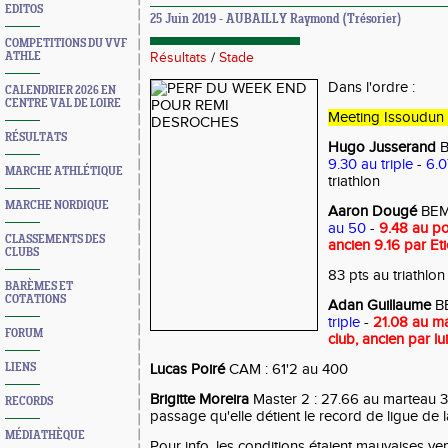
EDITOS
25 Juin 2019 - AUBAILLY Raymond (Trésorier)
COMPETITIONS DU VVF
ATHLE
Résultats
/
Stade
Dans l'ordre :
CALENDRIER 2026 EN
CENTRE VAL DE LOIRE
Meeting Issoudun 
RÉSULTATS
Hugo Jusserand
B
9.30 au triple
-
6.0
MARCHE ATHLÉTIQUE
triathlon
MARCHE NORDIQUE
Aaron Dougé
BEM 
au 50
-
9.48 au po
CLASSEMENTS DES
ancien 9.16 par E
CLUBS
83 pts au triathlon
BARÈMES ET
COTATIONS
Adan Guillaume
BE
triple
-
21.08 au m
FORUM
club, ancien par l
LIENS
Lucas Poiré
CAM : 61'2 au 400
Brigitte Moreira
Master 2 : 27.66 au marteau 3
RECORDS
passage qu'elle détient le record de ligue de 
MÉDIATHÈQUE
Pour info, les conditions étaient mauvaises ven