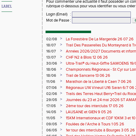
Pour commenter une actualité il faut posséder un compt
rubrique ci-dessous pour vous identifier ou vous crée
LABEL
Login (Email)
:
Mot de Passe
:
>
02/08
La Forestière De La Margeride 26 07 26
>
18/07
Trail Des Passerelles Du Monteynard à Tre
>
16/07
Années 2026/2027 Documents et inform
>
13/07
CHF N2 à Blois 12 06 26
>
30/06
Ultra-Trail® du Haut-Giffre SAMOENS 19
>
18/06
Championnats Régionaux - St Cyr sur Loir
Saran 13/14 06 26
>
18/06
Trail de Sancerre 13 06 26
>
11/06
Marathon de la Liberté à Caen 7 06 26
>
07/06
Régionaux U14 Vineuil U16 Saran 6/7 06
>
02/06
Trails des Terres Haut Berry+Trail du 
du Berry 30/31 05 2026
>
29/05
Journées du 23 et 24 mai 2026 ST A
>
17/05
2ème tour des interclubs 17 05 26
>
14/05
LAUSANE et GIEN 9 05 26
>
11/05
15KM Internationaux et CDF 10KM 3 et 1
>
09/05
Foulées de l'Arche à Tours 1 05 26
>
06/05
1er tour des interclubs à Bourges 3 05 26
>