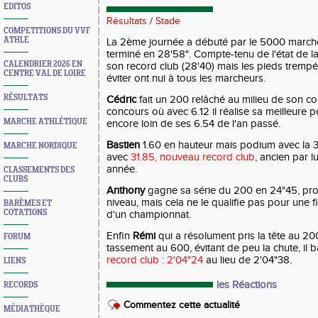
EDITOS
Résultats
/
Stade
COMPETITIONS DU VVF
ATHLE
La 2ème journée a débuté par le 5000 marc
terminé en 28'58". Compte-tenu de l'état de la p
CALENDRIER 2026 EN
son record club (28'40) mais les pieds trempés
CENTRE VAL DE LOIRE
éviter ont nui à tous les marcheurs.
RÉSULTATS
Cédric
fait un 200 relâché au milieu de son c
concours où avec 6.12 il réalise sa meilleure p
MARCHE ATHLÉTIQUE
encore loin de ses 6.54 de l'an passé.
Bastien
1.60 en hauteur mais podium avec la 
MARCHE NORDIQUE
avec
31.85, nouveau record club
, ancien par 
année.
CLASSEMENTS DES
CLUBS
Anthony
gagne sa série du 200 en 24"45, pro
niveau, mais cela ne le qualifie pas pour une f
BARÈMES ET
COTATIONS
d'un championnat.
Enfin
Rémi
qui a résolument pris la tête au 20
FORUM
tassement au 600, évitant de peu la chute, i
record club : 2'04"24
au lieu de 2'04"38.
LIENS
les Réactions
RECORDS
Commentez cette actualité
MÉDIATHÈQUE