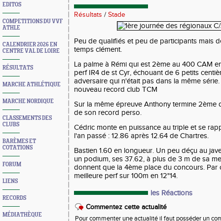
EDITOS
Résultats
/
Stade
COMPETITIONS DU VVF
ATHLE
Peu de qualifiés et peu de participants mais d
CALENDRIER 2026 EN
temps clément.
CENTRE VAL DE LOIRE
La palme à Rémi qui est 2ème au 400 CAM en 
RÉSULTATS
perf IR4 de st Cyr, échouant de 6 petits centiè
adversaire qui n'était pas dans la même série.
MARCHE ATHLÉTIQUE
nouveau record club TCM
MARCHE NORDIQUE
Sur la même épreuve Anthony termine 2ème d
de son record perso.
CLASSEMENTS DES
CLUBS
Cédric monte en puissance au triple et se ra
l'an passé : 12.86 après 12.64 de Chartres.
BARÈMES ET
COTATIONS
Bastien 1.60 en longueur. Un peu déçu au javel
un podium, ses 37.62, à plus de 3 m de sa meil
FORUM
donnent que la 4ème place du concours. Par con
meilleure perf sur 100m en 12"14.
LIENS
les Réactions
RECORDS
Commentez cette actualité
MÉDIATHÈQUE
Pour commenter une actualité il faut posséder un compt