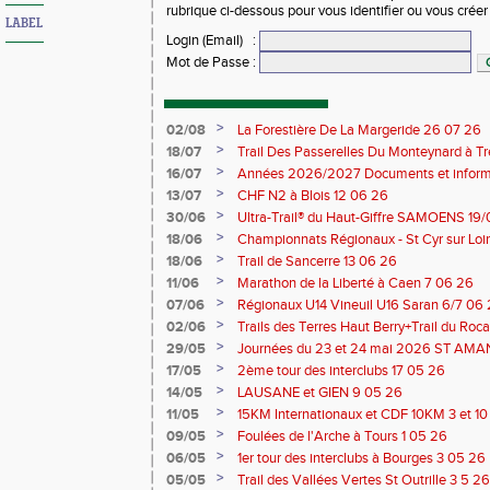
rubrique ci-dessous pour vous identifier ou vous crée
LABEL
Login (Email)
:
Mot de Passe
:
>
02/08
La Forestière De La Margeride 26 07 26
>
18/07
Trail Des Passerelles Du Monteynard à Tre
>
16/07
Années 2026/2027 Documents et inform
>
13/07
CHF N2 à Blois 12 06 26
>
30/06
Ultra-Trail® du Haut-Giffre SAMOENS 19
>
18/06
Championnats Régionaux - St Cyr sur Loir
Saran 13/14 06 26
>
18/06
Trail de Sancerre 13 06 26
>
11/06
Marathon de la Liberté à Caen 7 06 26
>
07/06
Régionaux U14 Vineuil U16 Saran 6/7 06
>
02/06
Trails des Terres Haut Berry+Trail du 
du Berry 30/31 05 2026
>
29/05
Journées du 23 et 24 mai 2026 ST A
>
17/05
2ème tour des interclubs 17 05 26
>
14/05
LAUSANE et GIEN 9 05 26
>
11/05
15KM Internationaux et CDF 10KM 3 et 1
>
09/05
Foulées de l'Arche à Tours 1 05 26
>
06/05
1er tour des interclubs à Bourges 3 05 26
>
05/05
Trail des Vallées Vertes St Outrille 3 5 26