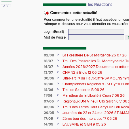
les Réactions
LABEL
Commentez cette actualité
Pour commenter une actualité il faut posséder un compt
rubrique ci-dessous pour vous identifier ou vous crée
Login (Email)
:
Mot de Passe
:
>
02/08
La Forestière De La Margeride 26 07 26
>
18/07
Trail Des Passerelles Du Monteynard à Tre
>
16/07
Années 2026/2027 Documents et inform
>
13/07
CHF N2 à Blois 12 06 26
>
30/06
Ultra-Trail® du Haut-Giffre SAMOENS 19
>
18/06
Championnats Régionaux - St Cyr sur Loir
Saran 13/14 06 26
>
18/06
Trail de Sancerre 13 06 26
>
11/06
Marathon de la Liberté à Caen 7 06 26
>
07/06
Régionaux U14 Vineuil U16 Saran 6/7 06
>
02/06
Trails des Terres Haut Berry+Trail du 
du Berry 30/31 05 2026
>
29/05
Journées du 23 et 24 mai 2026 ST A
>
17/05
2ème tour des interclubs 17 05 26
>
14/05
LAUSANE et GIEN 9 05 26