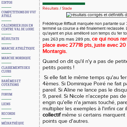
EDITOS
Résultats
/
Stade
COMPETITIONS DU VVF
ATHLE
Frédérique Riffault marquée non partante sur 
CALENDRIER 2026 EN
terminé sa course a été finalement reclassée. 
CENTRE VAL DE LOIRE
qu'ayant en plus amélioré son temps du 1er t
ce qui nous r
pas 263 pts mais 289 pts,
RÉSULTATS
place avec 27718 pts, juste avec 20
MARCHE ATHLÉTIQUE
Montargis.
MARCHE NORDIQUE
Quand on dit qu'il n'y a pas de peti
petits points !
CLASSEMENTS DES
CLUBS
Si elle fait le même temps qu'au 1
BARÈMES ET
4èmes. Si Dominique Poiré ne fait 
COTATIONS
pareil. Si Aline ne lance pas le disqu
FORUM
9, pareil. Si Nicole n'accepte pas de 
engin qu'elle n'a jamais touché, parei
LIENS
multiplier les exemples à l'infini car i
collectif
même si certains marquent
RECORDS
points que d'autres.
MÉDIATHÈQUE