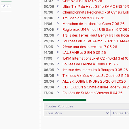
>
13/07
CHF N2 à Blois 12 06 26
>
LABEL
30/06
Ultra-Trail® du Haut-Giffre SAMOENS 19
>
18/06
Championnats Régionaux - St Cyr sur Loir
Saran 13/14 06 26
>
18/06
Trail de Sancerre 13 06 26
>
11/06
Marathon de la Liberté à Caen 7 06 26
>
07/06
Régionaux U14 Vineuil U16 Saran 6/7 06
>
02/06
Trails des Terres Haut Berry+Trail du 
du Berry 30/31 05 2026
>
29/05
Journées du 23 et 24 mai 2026 ST A
>
17/05
2ème tour des interclubs 17 05 26
>
14/05
LAUSANE et GIEN 9 05 26
>
11/05
15KM Internationaux et CDF 10KM 3 et 1
>
09/05
Foulées de l'Arche à Tours 1 05 26
>
06/05
1er tour des interclubs à Bourges 3 05 26
>
05/05
Trail des Vallées Vertes St Outrille 3 5 26
>
29/04
ALLIER, LOIRET, INDRE 25/26 04 2026
>
20/04
CDF EKIDEN à Chatelaillon-Plage 19 04 
>
17/04
Foulées de St Martin Vierzon 11 04 26