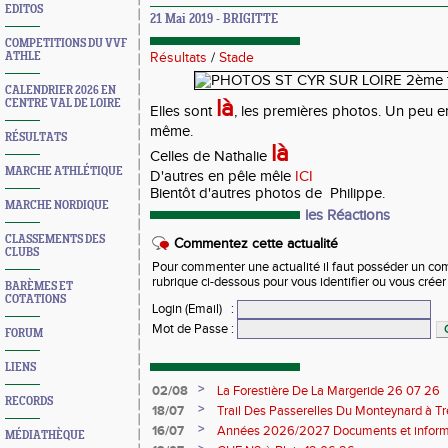
EDITOS
21 Mai 2019 - BRIGITTE
COMPETITIONS DU VVF
ATHLE
Résultats
/
Stade
CALENDRIER 2026 EN
là
CENTRE VAL DE LOIRE
Elles sont
, les premières photos. Un peu e
même.
RÉSULTATS
là
Celles de Nathalie
MARCHE ATHLÉTIQUE
D'autres en pêle mêle
ICI
Bientôt d'autres photos de Philippe.
MARCHE NORDIQUE
les Réactions
CLASSEMENTS DES
Commentez cette actualité
CLUBS
Pour commenter une actualité il faut posséder un compt
rubrique ci-dessous pour vous identifier ou vous crée
BARÈMES ET
COTATIONS
Login (Email)
:
Mot de Passe
:
FORUM
LIENS
>
02/08
La Forestière De La Margeride 26 07 26
RECORDS
>
18/07
Trail Des Passerelles Du Monteynard à Tre
>
16/07
Années 2026/2027 Documents et inform
MÉDIATHÈQUE