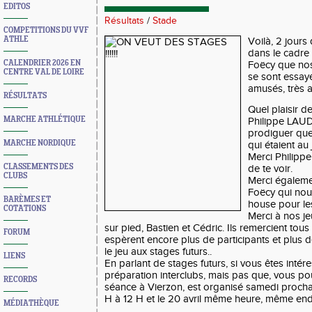
EDITOS
Résultats
/
Stade
COMPETITIONS DU VVF
ATHLE
Voilà, 2 jours
dans le cadre
CALENDRIER 2026 EN
Foëcy que nos
CENTRE VAL DE LOIRE
se sont essayé
amusés, très 
RÉSULTATS
Quel plaisir d
MARCHE ATHLÉTIQUE
Philippe LAUDA
prodiguer que
MARCHE NORDIQUE
qui étaient au 
Merci Philippe 
CLASSEMENTS DES
de te voir.
CLUBS
Merci égaleme
Foëcy qui nou
BARÈMES ET
house pour le
COTATIONS
Merci à nos je
sur pied, Bastien et Cédric. Ils remercient tous
FORUM
espèrent encore plus de participants et plus 
le jeu aux stages futurs..
LIENS
En parlant de stages futurs, si vous êtes intér
préparation interclubs, mais pas que, vous pou
RECORDS
séance à Vierzon, est organisé samedi prochain
H à 12 H et le 20 avril même heure, même end
MÉDIATHÈQUE