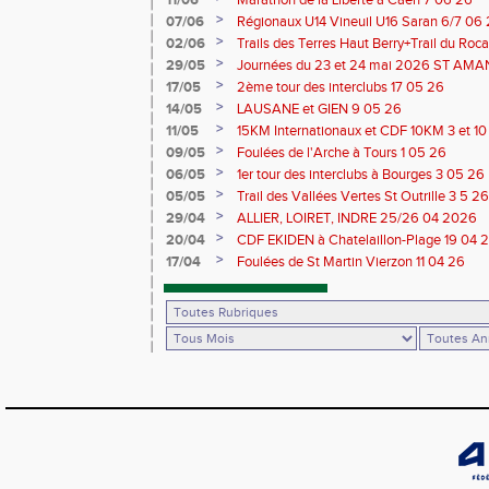
11/06
Marathon de la Liberté à Caen 7 06 26
>
07/06
Régionaux U14 Vineuil U16 Saran 6/7 06
>
02/06
Trails des Terres Haut Berry+Trail du 
du Berry 30/31 05 2026
>
29/05
Journées du 23 et 24 mai 2026 ST A
>
17/05
2ème tour des interclubs 17 05 26
>
14/05
LAUSANE et GIEN 9 05 26
>
11/05
15KM Internationaux et CDF 10KM 3 et 1
>
09/05
Foulées de l'Arche à Tours 1 05 26
>
06/05
1er tour des interclubs à Bourges 3 05 26
>
05/05
Trail des Vallées Vertes St Outrille 3 5 26
>
29/04
ALLIER, LOIRET, INDRE 25/26 04 2026
>
20/04
CDF EKIDEN à Chatelaillon-Plage 19 04 
>
17/04
Foulées de St Martin Vierzon 11 04 26