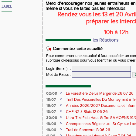
Merci d'encourager nos jeunes entraîneurs en 
LABEL
même si vous ne faites pas les interclubs.
Rendez vous les 13 et 20 Avri
préparer les interc
10h à 12h
les Réactions
Commentez cette actualité
Pour commenter une actualité il faut posséder un compt
rubrique ci-dessous pour vous identifier ou vous crée
Login (Email)
:
Mot de Passe
:
>
02/08
La Forestière De La Margeride 26 07 26
>
18/07
Trail Des Passerelles Du Monteynard à Tre
>
16/07
Années 2026/2027 Documents et inform
>
13/07
CHF N2 à Blois 12 06 26
>
30/06
Ultra-Trail® du Haut-Giffre SAMOENS 19
>
18/06
Championnats Régionaux - St Cyr sur Loir
Saran 13/14 06 26
>
18/06
Trail de Sancerre 13 06 26
>