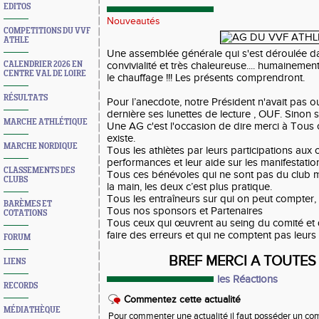
EDITOS
Nouveautés
COMPETITIONS DU VVF
ATHLE
Une assemblée générale qui s'est déroulée d
CALENDRIER 2026 EN
convivialité et très chaleureuse.... humainement
CENTRE VAL DE LOIRE
le chauffage !!! Les présents comprendront.
RÉSULTATS
Pour l’anecdote, notre Président n'avait pas 
dernière ses lunettes de lecture , OUF. Sinon 
MARCHE ATHLÉTIQUE
Une AG c'est l'occasion de dire merci à Tous c
existe.
MARCHE NORDIQUE
Tous les athlètes par leurs participations aux 
performances et leur aide sur les manifestatio
CLASSEMENTS DES
Tous ces bénévoles qui ne sont pas du club m
CLUBS
la main, les deux c’est plus pratique.
Tous les entraîneurs sur qui on peut compter,
BARÈMES ET
Tous nos sponsors et Partenaires
COTATIONS
Tous ceux qui œuvrent au seing du comité et 
faire des erreurs et qui ne comptent pas leur
FORUM
BREF MERCI A TOUTES
LIENS
les Réactions
RECORDS
Commentez cette actualité
MÉDIATHÈQUE
Pour commenter une actualité il faut posséder un compt