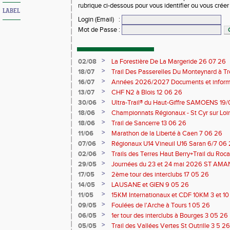
rubrique ci-dessous pour vous identifier ou vous crée
LABEL
Login (Email)
:
Mot de Passe
:
>
02/08
La Forestière De La Margeride 26 07 26
>
18/07
Trail Des Passerelles Du Monteynard à Tre
>
16/07
Années 2026/2027 Documents et inform
>
13/07
CHF N2 à Blois 12 06 26
>
30/06
Ultra-Trail® du Haut-Giffre SAMOENS 19
>
18/06
Championnats Régionaux - St Cyr sur Loir
Saran 13/14 06 26
>
18/06
Trail de Sancerre 13 06 26
>
11/06
Marathon de la Liberté à Caen 7 06 26
>
07/06
Régionaux U14 Vineuil U16 Saran 6/7 06
>
02/06
Trails des Terres Haut Berry+Trail du 
du Berry 30/31 05 2026
>
29/05
Journées du 23 et 24 mai 2026 ST A
>
17/05
2ème tour des interclubs 17 05 26
>
14/05
LAUSANE et GIEN 9 05 26
>
11/05
15KM Internationaux et CDF 10KM 3 et 1
>
09/05
Foulées de l'Arche à Tours 1 05 26
>
06/05
1er tour des interclubs à Bourges 3 05 26
>
05/05
Trail des Vallées Vertes St Outrille 3 5 26