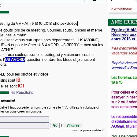
E
d'Athlétisme.
A NOS JEUNES
Ecole d'Athlé
les goûts lors de ce meeting. Courses, sauts, lancers et même
Réservée aux
 jeunes le matin.
entre 2016 et 
s qui sont venus participer, hors département : l'USAVOINE,
DUN et pour le Cher : US AVORD, US BERRY et bien sûr les
Pas d'entraine
F ATHLE.
vacances scola
..... aux couleurs sur ce meeting, si y'a bien une couleur
e l'
US AVORD
, question nombre, les bleus et jaunes ont
Reprise des en
rts !!!
vendredi 4 Se
EB pour les photos et vidéos.
Les horaires so
là
ssins sont
19 h 15
ICI
 elles sont
Pour celles et 
les Réactions
essayer, n'hési
actualité
sur 2 ou 3 séa
soirs de septe
ité il faut posséder un compte sur le site FFA, utilisez la rubrique ci-
fier ou vous créer un compte.
Le responsable 
d'athlétisme es
|
AUGER, titulai
mot de passe oublié ?
Nous ne prenon