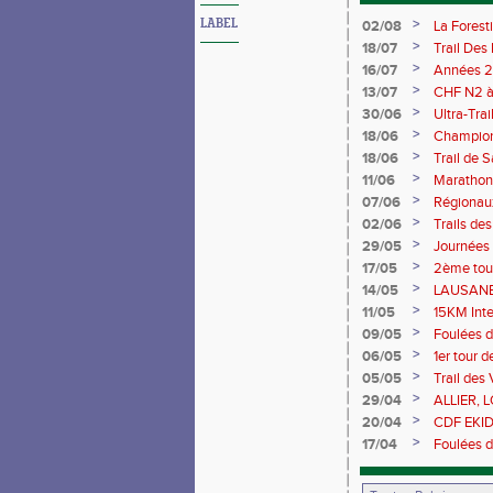
>
LABEL
02/08
La Forest
>
18/07
Trail Des
>
16/07
Années 2
>
13/07
CHF N2 à 
>
30/06
Ultra-Tra
>
18/06
Championn
Saran 13/
>
18/06
Trail de 
>
11/06
Marathon 
>
07/06
Régionaux
>
02/06
Trails de
du Berry
>
29/05
Journées
>
17/05
2ème tour
>
14/05
LAUSANE 
>
11/05
15KM Int
>
09/05
Foulées d
>
06/05
1er tour 
>
05/05
Trail des 
>
29/04
ALLIER, 
>
20/04
CDF EKIDE
>
17/04
Foulées d