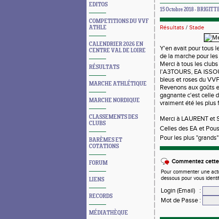
EDITOS
15 Octobre 2018 - BRIGITT
COMPETITIONS DU VVF
Résultats
/
Stade
ATHLE
CALENDRIER 2026 EN
Y'en avait pour tous 
CENTRE VAL DE LOIRE
de la marche pour les
Merci à tous les club
RÉSULTATS
l'A3TOURS, EA ISSOU
bleus et roses du VV
MARCHE ATHLÉTIQUE
Revenons aux goûts et.
gagnante c'est celle d
MARCHE NORDIQUE
vraiment été les plus fo
CLASSEMENTS DES
Merci à LAURENT et S
CLUBS
Celles des EA et Pou
Pour les plus "grands"
BARÈMES ET
COTATIONS
Commentez cette 
FORUM
Pour commenter une actual
dessous pour vous identi
LIENS
Login (Email)
:
RECORDS
Mot de Passe
:
MÉDIATHÈQUE