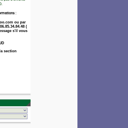
0.
ormations :
oo.com ou par
06.85.34.84.48 (
ssage s'il vous
UD
la section