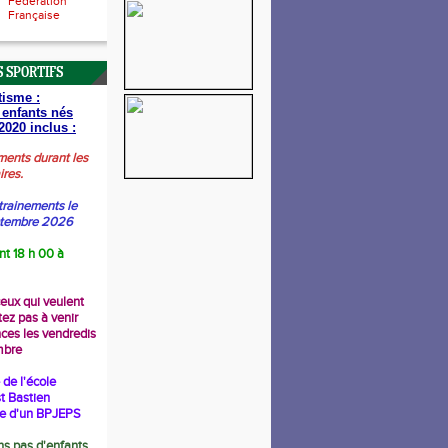
Fédération
Française
 SPORTIFS
tisme :
 enfants nés
2020 inclus :
ments durant les
ires.
trainements le
ptembre 2026
nt 18 h 00 à
ceux qui veulent
tez pas à venir
nces les vendredis
mbre
de l'école
t Bastien
re d'un BPJEPS
s pas d'enfants