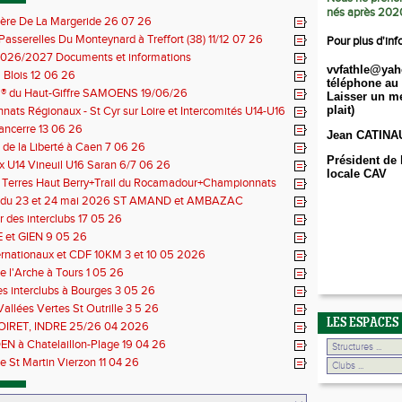
nés après 202
ière De La Margeride 26 07 26
 Passerelles Du Monteynard à Treffort (38) 11/12 07 26
Pour plus d'inf
026/2027 Documents et informations
vvfathle@yah
Blois 12 06 26
téléphone au 
il® du Haut-Giffre SAMOENS 19/06/26
Laisser un me
plait)
ats Régionaux - St Cyr sur Loire et Intercomités U14-U16
14 06 26
Sancerre 13 06 26
Jean CATINA
de la Liberté à Caen 7 06 26
Président de 
 U14 Vineuil U16 Saran 6/7 06 26
locale CAV
s Terres Haut Berry+Trail du Rocamadour+Championnats
 30/31 05 2026
 du 23 et 24 mai 2026 ST AMAND et AMBAZAC
 des interclubs 17 05 26
et GIEN 9 05 26
ernationaux et CDF 10KM 3 et 10 05 2026
e l'Arche à Tours 1 05 26
des interclubs à Bourges 3 05 26
Vallées Vertes St Outrille 3 5 26
LES ESPACES
LOIRET, INDRE 25/26 04 2026
N à Chatelaillon-Plage 19 04 26
e St Martin Vierzon 11 04 26