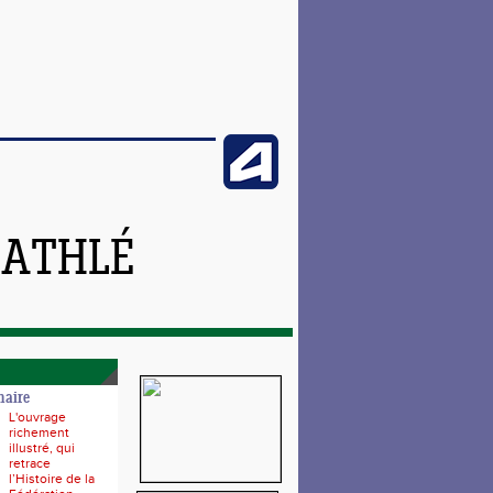
 ATHLÉ
naire
L'ouvrage
richement
illustré, qui
retrace
l’Histoire de la