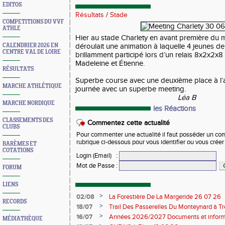
EDITOS
Résultats
/
Stade
COMPETITIONS DU VVF
ATHLE
Hier au stade Charlety en avant première du 
CALENDRIER 2026 EN
déroulait une animation à laquelle 4 jeunes de
CENTRE VAL DE LOIRE
brillamment participé lors d’un relais 8x2x2x
Madeleine et Étienne.
RÉSULTATS
Superbe course avec une deuxième place à l’a
MARCHE ATHLÉTIQUE
journée avec un superbe meeting.
Léa B
MARCHE NORDIQUE
les Réactions
CLASSEMENTS DES
Commentez cette actualité
CLUBS
Pour commenter une actualité il faut posséder un compt
rubrique ci-dessous pour vous identifier ou vous crée
BARÈMES ET
COTATIONS
Login (Email)
:
Mot de Passe
:
FORUM
LIENS
>
02/08
La Forestière De La Margeride 26 07 26
RECORDS
>
18/07
Trail Des Passerelles Du Monteynard à Tre
>
16/07
Années 2026/2027 Documents et inform
MÉDIATHÈQUE