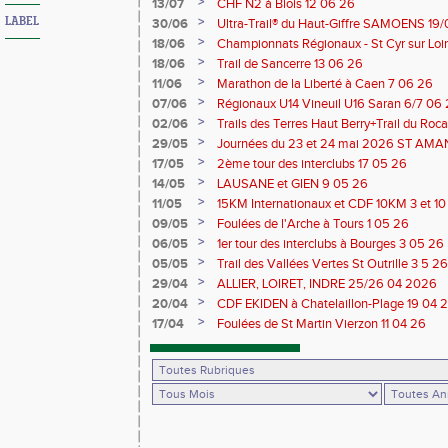
>
13/07
CHF N2 à Blois 12 06 26
>
LABEL
30/06
Ultra-Trail® du Haut-Giffre SAMOENS 19
>
18/06
Championnats Régionaux - St Cyr sur Loir
Saran 13/14 06 26
>
18/06
Trail de Sancerre 13 06 26
>
11/06
Marathon de la Liberté à Caen 7 06 26
>
07/06
Régionaux U14 Vineuil U16 Saran 6/7 06
>
02/06
Trails des Terres Haut Berry+Trail du 
du Berry 30/31 05 2026
>
29/05
Journées du 23 et 24 mai 2026 ST A
>
17/05
2ème tour des interclubs 17 05 26
>
14/05
LAUSANE et GIEN 9 05 26
>
11/05
15KM Internationaux et CDF 10KM 3 et 1
>
09/05
Foulées de l'Arche à Tours 1 05 26
>
06/05
1er tour des interclubs à Bourges 3 05 26
>
05/05
Trail des Vallées Vertes St Outrille 3 5 26
>
29/04
ALLIER, LOIRET, INDRE 25/26 04 2026
>
20/04
CDF EKIDEN à Chatelaillon-Plage 19 04 
>
17/04
Foulées de St Martin Vierzon 11 04 26