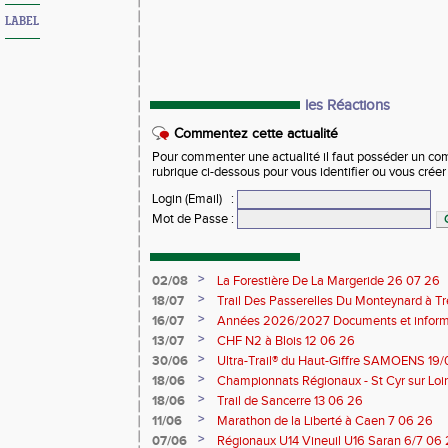
LABEL
les Réactions
Commentez cette actualité
Pour commenter une actualité il faut posséder un compt
rubrique ci-dessous pour vous identifier ou vous crée
Login (Email)
:
Mot de Passe
:
>
02/08
La Forestière De La Margeride 26 07 26
>
18/07
Trail Des Passerelles Du Monteynard à Tre
>
16/07
Années 2026/2027 Documents et inform
>
13/07
CHF N2 à Blois 12 06 26
>
30/06
Ultra-Trail® du Haut-Giffre SAMOENS 19
>
18/06
Championnats Régionaux - St Cyr sur Loir
Saran 13/14 06 26
>
18/06
Trail de Sancerre 13 06 26
>
11/06
Marathon de la Liberté à Caen 7 06 26
>
07/06
Régionaux U14 Vineuil U16 Saran 6/7 06