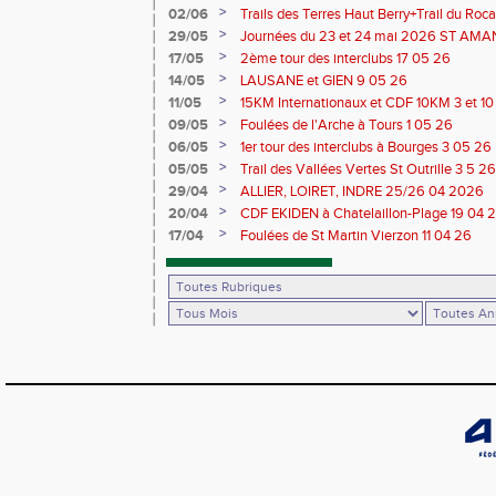
>
02/06
Trails des Terres Haut Berry+Trail du 
du Berry 30/31 05 2026
>
29/05
Journées du 23 et 24 mai 2026 ST A
>
17/05
2ème tour des interclubs 17 05 26
>
14/05
LAUSANE et GIEN 9 05 26
>
11/05
15KM Internationaux et CDF 10KM 3 et 1
>
09/05
Foulées de l'Arche à Tours 1 05 26
>
06/05
1er tour des interclubs à Bourges 3 05 26
>
05/05
Trail des Vallées Vertes St Outrille 3 5 26
>
29/04
ALLIER, LOIRET, INDRE 25/26 04 2026
>
20/04
CDF EKIDEN à Chatelaillon-Plage 19 04 
>
17/04
Foulées de St Martin Vierzon 11 04 26