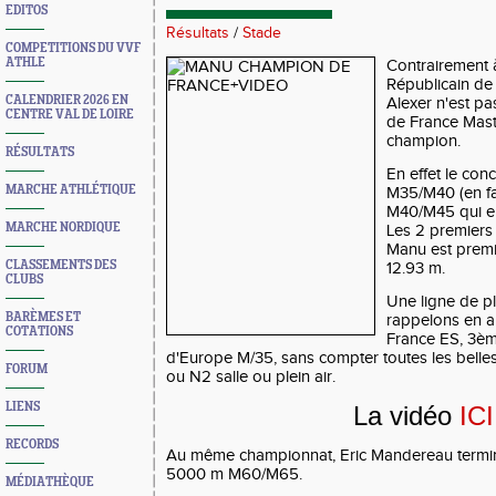
EDITOS
Résultats
/
Stade
COMPETITIONS DU VVF
ATHLE
Contrairement 
Républicain de
CALENDRIER 2026 EN
Alexer n'est p
CENTRE VAL DE LOIRE
de France Mast
champion.
RÉSULTATS
En effet le con
MARCHE ATHLÉTIQUE
M35/M40 (en fai
M40/M45 qui eu
MARCHE NORDIQUE
Les 2 premiers
Manu est premi
CLASSEMENTS DES
12.93 m.
CLUBS
Une ligne de pl
BARÈMES ET
rappelons en au
COTATIONS
France ES, 3è
d'Europe M/35, sans compter toutes les belles
FORUM
ou N2 salle ou plein air.
LIENS
La vidéo
ICI
RECORDS
Au même championnat, Eric Mandereau termi
5000 m M60/M65.
MÉDIATHÈQUE