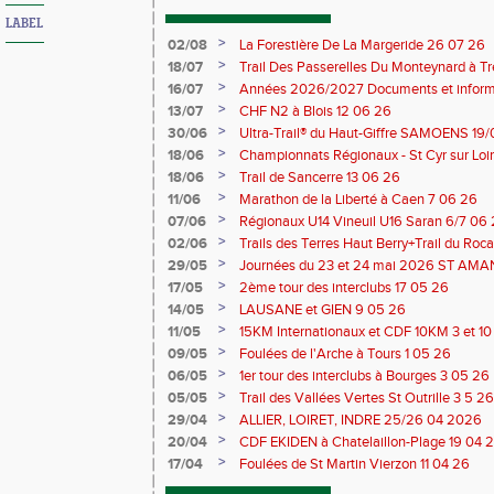
LABEL
>
02/08
La Forestière De La Margeride 26 07 26
>
18/07
Trail Des Passerelles Du Monteynard à Tre
>
16/07
Années 2026/2027 Documents et inform
>
13/07
CHF N2 à Blois 12 06 26
>
30/06
Ultra-Trail® du Haut-Giffre SAMOENS 19
>
18/06
Championnats Régionaux - St Cyr sur Loir
Saran 13/14 06 26
>
18/06
Trail de Sancerre 13 06 26
>
11/06
Marathon de la Liberté à Caen 7 06 26
>
07/06
Régionaux U14 Vineuil U16 Saran 6/7 06
>
02/06
Trails des Terres Haut Berry+Trail du 
du Berry 30/31 05 2026
>
29/05
Journées du 23 et 24 mai 2026 ST A
>
17/05
2ème tour des interclubs 17 05 26
>
14/05
LAUSANE et GIEN 9 05 26
>
11/05
15KM Internationaux et CDF 10KM 3 et 1
>
09/05
Foulées de l'Arche à Tours 1 05 26
>
06/05
1er tour des interclubs à Bourges 3 05 26
>
05/05
Trail des Vallées Vertes St Outrille 3 5 26
>
29/04
ALLIER, LOIRET, INDRE 25/26 04 2026
>
20/04
CDF EKIDEN à Chatelaillon-Plage 19 04 
>
17/04
Foulées de St Martin Vierzon 11 04 26