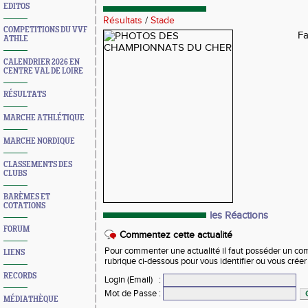
EDITOS
Résultats
/
Stade
COMPETITIONS DU VVF
Fa
ATHLE
CALENDRIER 2026 EN
CENTRE VAL DE LOIRE
RÉSULTATS
MARCHE ATHLÉTIQUE
MARCHE NORDIQUE
CLASSEMENTS DES
CLUBS
BARÈMES ET
COTATIONS
les Réactions
FORUM
Commentez cette actualité
Pour commenter une actualité il faut posséder un compt
LIENS
rubrique ci-dessous pour vous identifier ou vous crée
RECORDS
Login (Email)
:
Mot de Passe
:
MÉDIATHÈQUE