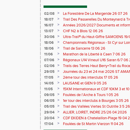
>
02/08
La Forestière De La Margeride 26 07 26
>
18/07
Trail Des Passerelles Du Monteynard à Tre
>
16/07
Années 2026/2027 Documents et inform
>
13/07
CHF N2 à Blois 12 06 26
>
30/06
Ultra-Trail® du Haut-Giffre SAMOENS 19
>
18/06
Championnats Régionaux - St Cyr sur Loir
Saran 13/14 06 26
>
18/06
Trail de Sancerre 13 06 26
>
11/06
Marathon de la Liberté à Caen 7 06 26
>
07/06
Régionaux U14 Vineuil U16 Saran 6/7 06
>
02/06
Trails des Terres Haut Berry+Trail du 
du Berry 30/31 05 2026
>
29/05
Journées du 23 et 24 mai 2026 ST A
>
17/05
2ème tour des interclubs 17 05 26
>
14/05
LAUSANE et GIEN 9 05 26
>
11/05
15KM Internationaux et CDF 10KM 3 et 1
>
09/05
Foulées de l'Arche à Tours 1 05 26
>
06/05
1er tour des interclubs à Bourges 3 05 26
>
05/05
Trail des Vallées Vertes St Outrille 3 5 26
>
29/04
ALLIER, LOIRET, INDRE 25/26 04 2026
>
20/04
CDF EKIDEN à Chatelaillon-Plage 19 04 
>
17/04
Foulées de St Martin Vierzon 11 04 26