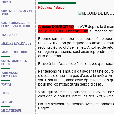
EDITOS
Résultats
/
Stade
COMPETITIONS DU VVF
ATHLE
CALENDRIER 2026 EN
CENTRE VAL DE LOIRE
Antoine KOMBOITRO
au VVF depuis le 6 mars
de ligue du 3000 steeple JUM
au meeting de
RÉSULTATS
Enorme surprise pour nous tous, même pour c
PO en 2012. Son père gabonais absent depuis
MARCHE ATHLÉTIQUE
recontactés voici 3 semaines. Antoine, de ret
en région parisienne souhaitait reprendre une
MARCHE NORDIQUE
club de départ.
CLASSEMENTS DES
Bravo à lui, c'est chose faite, et avec quel succ
CLUBS
Par téléphone il nous a dit avoir fait une cours
BARÈMES ET
d'obstacle et surtout pas d'eau à la rivière. Arrê
COTATIONS
voulu souffler : "j'aime cette épreuve et sais q
pour moi ce n'était qu'un galop d'essai.
FORUM
Voilà qui promet, en tous cas nous avons indi
LIENS
chef de file pour les interclubs des 6 et 20 mai
RECORDS
Nous y reviendrons demain avec des photos qu
Brigitte.
MÉDIATHÈQUE