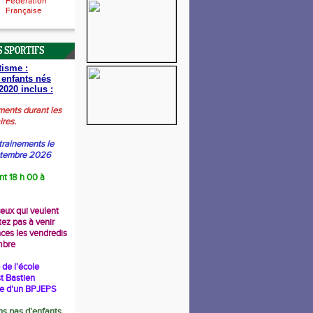
Fédération
Française
 SPORTIFS
tisme :
 enfants nés
2020 inclus :
ments durant les
ires.
trainements le
ptembre 2026
nt 18 h 00 à
ceux qui veulent
tez pas à venir
nces les vendredis
mbre
de l'école
t Bastien
re d'un BPJEPS
s pas d'enfants