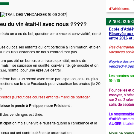
d'Athlétisme.
A NOS JEUNES
eu du vin était-il avec nous ?????
Ecole d'Athlé
étéo on a eu du bol, question ambiance et convivialité, rien à
Réservée aux
entre 2016 et 
s ou pas, les enfants qui ont participé à l'animation, et bien
Pas d'entraine
ur les trois distances ne nous contrediront pas.
vacances scola
ura pas été un bon cru au niveau quantité, moins de
Reprise des en
mais il se surpasse en qualité, convivialité, générosité et on
vendredi 4 Se
isse
, normal pour une épreuve de trail.
Les horaires so
même battu un record avec cette participation, celui du plus
19 h 15
ctions sur le site Facebook pour visualiser les photos (le 20
)
Pour celles et 
essayer, n'hési
 photos (surtout des courses enfants) merci de partager.
sur 2 ou 3 séa
soirs de septe
 laisse la parole à Philippe, notre Président :
Le responsable 
il des vendanges est tirée.
d'athlétisme es
rticipation,mais une vraie réussite quand a l'ambiance et la
AUGER, titulai
ceux qui ont contribué à cette organisation:
Nous ne prenon