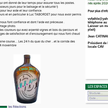
qui ont donné de leur temps pour assurer tous les postes.
nés après 202
sieurs jours pour le balisage et la sécurité !)
pour leur aide et leur confiance.
Pour plus d'inf
teurs et en particulier à Luc TABORDET pour nous avoir permis
vvfathle@yah
nous font confiance et dont l'aide est précieuse .
téléphone au 
rtage photo.
Laisser un me
plait)
les coureurs qui avez arpenté vignes et bois du parcours et
ges de satisfaction et d'encouragement qui nous font chaud
Jean CATINA
ine course.... Les 24 h du quai du cher ...et la corrida des
Président de 
 4 movembre
locale CAV
LES ESPACES
les Réactions