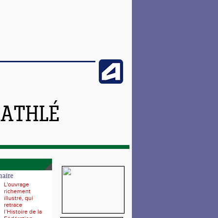
 ATHLÉ
naire
L'ouvrage
richement
illustré, qui
retrace
l’Histoire de la