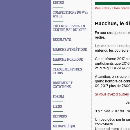
EDITOS
Résultats
/
Hors Stade
COMPETITIONS DU VVF
ATHLE
Bacchus, le di
CALENDRIER 2026 EN
CENTRE VAL DE LOIRE
En tout cas question m
redire.
RÉSULTATS
Les marcheurs nordique
MARCHE ATHLÉTIQUE
entendu les coureurs s
Ce millésime 2017 n'a
MARCHE NORDIQUE
participants que 2016 
va dire qu'il a
de la cu
CLASSEMENTS DES
CLUBS
Attention, on a qu'en 
grand nombre de conne
BARÈMES ET
09 2017 plus de 7600
COTATIONS
Si vous avez d'autres
FORUM
Je
LIENS
"La cuvée 2017 du Tra
RECORDS
Un peu déçu par la pa
convivialité !
MÉDIATHÈQUE
Un grand merci à tous 