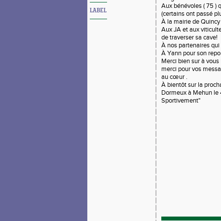
Aux bénévoles ( 75 ) 
LABEL
(certains ont passé plu
À la mairie de Quincy 
Aux JA et aux viticul
de traverser sa cave!
À nos partenaires qui 
À Yann pour son repo
Merci bien sur à vous 
merci pour vos messa
au cœur .
À bientôt sur la procha
Dormeux à Mehun le
Sportivement"