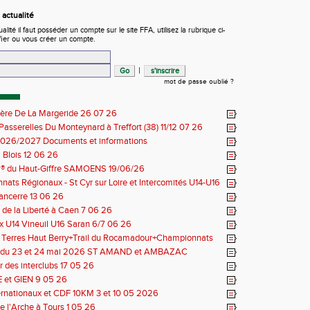
actualité
ité il faut posséder un compte sur le site FFA, utilisez la rubrique ci-
fier ou vous créer un compte.
|
mot de passe oublié ?
ière De La Margeride 26 07 26
 Passerelles Du Monteynard à Treffort (38) 11/12 07 26
026/2027 Documents et informations
Blois 12 06 26
il® du Haut-Giffre SAMOENS 19/06/26
ats Régionaux - St Cyr sur Loire et Intercomités U14-U16
14 06 26
Sancerre 13 06 26
de la Liberté à Caen 7 06 26
 U14 Vineuil U16 Saran 6/7 06 26
s Terres Haut Berry+Trail du Rocamadour+Championnats
 30/31 05 2026
 du 23 et 24 mai 2026 ST AMAND et AMBAZAC
 des interclubs 17 05 26
et GIEN 9 05 26
ernationaux et CDF 10KM 3 et 10 05 2026
e l'Arche à Tours 1 05 26