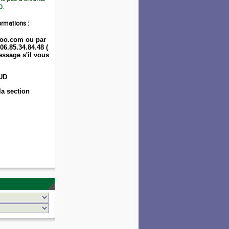
0.
ormations :
oo.com ou par
06.85.34.84.48 (
ssage s'il vous
UD
la section