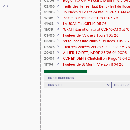
>
07/06
Régionaux U14 Vineuil U16 Saran 6/7 06
>
02/06
Trails des Terres Haut Berry+Trail du 
LABEL
du Berry 30/31 05 2026
>
29/05
Journées du 23 et 24 mai 2026 ST A
>
17/05
2ème tour des interclubs 17 05 26
>
14/05
LAUSANE et GIEN 9 05 26
>
11/05
15KM Internationaux et CDF 10KM 3 et 1
>
09/05
Foulées de l'Arche à Tours 1 05 26
>
06/05
1er tour des interclubs à Bourges 3 05 26
>
05/05
Trail des Vallées Vertes St Outrille 3 5 26
>
29/04
ALLIER, LOIRET, INDRE 25/26 04 2026
>
20/04
CDF EKIDEN à Chatelaillon-Plage 19 04 
>
17/04
Foulées de St Martin Vierzon 11 04 26