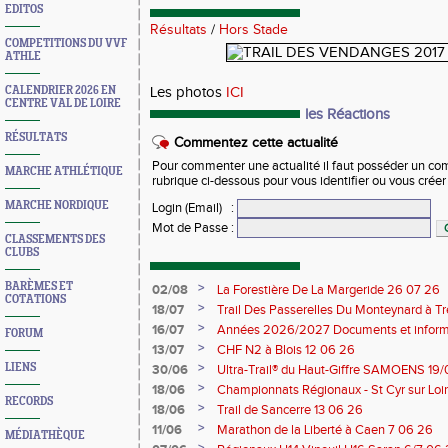
EDITOS
Résultats
/
Hors Stade
COMPETITIONS DU VVF
ATHLE
CALENDRIER 2026 EN
Les photos
ICI
CENTRE VAL DE LOIRE
les Réactions
RÉSULTATS
Commentez cette actualité
Pour commenter une actualité il faut posséder un compt
MARCHE ATHLÉTIQUE
rubrique ci-dessous pour vous identifier ou vous crée
MARCHE NORDIQUE
Login (Email)
:
Mot de Passe
:
CLASSEMENTS DES
CLUBS
BARÈMES ET
>
02/08
La Forestière De La Margeride 26 07 26
COTATIONS
>
18/07
Trail Des Passerelles Du Monteynard à Tre
>
16/07
Années 2026/2027 Documents et inform
FORUM
>
13/07
CHF N2 à Blois 12 06 26
>
LIENS
30/06
Ultra-Trail® du Haut-Giffre SAMOENS 19
>
18/06
Championnats Régionaux - St Cyr sur Loir
RECORDS
Saran 13/14 06 26
>
18/06
Trail de Sancerre 13 06 26
>
11/06
Marathon de la Liberté à Caen 7 06 26
MÉDIATHÈQUE