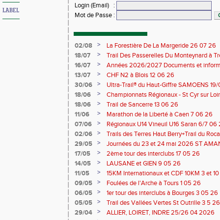
Login (Email)
:
LABEL
Mot de Passe
:
>
02/08
La Forestière De La Margeride 26 07 26
>
18/07
Trail Des Passerelles Du Monteynard à Tre
>
16/07
Années 2026/2027 Documents et inform
>
13/07
CHF N2 à Blois 12 06 26
>
30/06
Ultra-Trail® du Haut-Giffre SAMOENS 19
>
18/06
Championnats Régionaux - St Cyr sur Loir
Saran 13/14 06 26
>
18/06
Trail de Sancerre 13 06 26
>
11/06
Marathon de la Liberté à Caen 7 06 26
>
07/06
Régionaux U14 Vineuil U16 Saran 6/7 06
>
02/06
Trails des Terres Haut Berry+Trail du 
du Berry 30/31 05 2026
>
29/05
Journées du 23 et 24 mai 2026 ST A
>
17/05
2ème tour des interclubs 17 05 26
>
14/05
LAUSANE et GIEN 9 05 26
>
11/05
15KM Internationaux et CDF 10KM 3 et 1
>
09/05
Foulées de l'Arche à Tours 1 05 26
>
06/05
1er tour des interclubs à Bourges 3 05 26
>
05/05
Trail des Vallées Vertes St Outrille 3 5 26
>
29/04
ALLIER, LOIRET, INDRE 25/26 04 2026