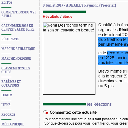
EDITOS
9 Juillet 2017 - AUBAILLY Raymond (Trésorier)
COMPETITIONS DU VVF
ATHLE
Résultats
/
Stade
Qualifié à la fin
CALENDRIER 2026 EN
régionales
Rémi
CENTRE VAL DE LOIRE
en terminant 20
club triathlon M
RÉSULTATS
par lui-même 8
MARCHE ATHLÉTIQUE
et le
record clu
en 12"25, ancie
MARCHE NORDIQUE
aux inter-comit
CLASSEMENTS DES
Bravo même s'il
CLUBS
à la longueur (5
disciplines où il
BARÈMES ET
ou 5 pts.
COTATIONS
FORUM
les Réactions
LIENS
Commentez cette actualité
RECORDS
Pour commenter une actualité il faut posséder un compt
rubrique ci-dessous pour vous identifier ou vous crée
MÉDIATHÈQUE