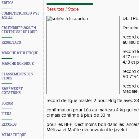
EDITOS
Résultats
/
Stade
COMPETITIONS DU VVF
ATHLE
DE TRE
De mémo
CALENDRIER 2026 EN
CENTRE VAL DE LOIRE
record 
au lieu
RÉSULTATS
record 
MARCHE ATHLÉTIQUE
4.17 re
4.13 et 
MARCHE NORDIQUE
record 
CLASSEMENTS DES
50 7"54
CLUBS
record c
BARÈMES ET
Madelein
COTATIONS
record de ligue master 2 pour Brigitte avec 3
FORUM
confirmation pour Léa au marteau 4 kg qui ne 
LIENS
ci mais confirme à plus de 33 m
pour les BEF, c'est moins bon dans les lanc
RECORDS
Mélissa et Maëlie découvraient le javelot
MÉDIATHÈQUE