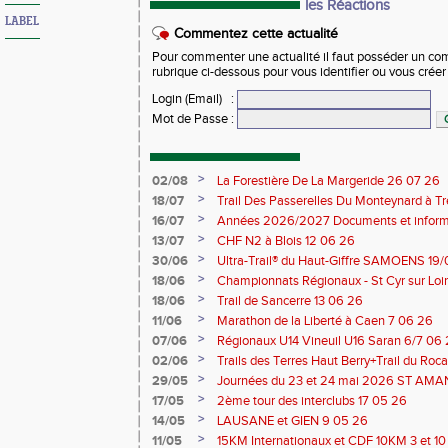
les Réactions
LABEL
Commentez cette actualité
Pour commenter une actualité il faut posséder un compt
rubrique ci-dessous pour vous identifier ou vous crée
Login (Email)
:
Mot de Passe
:
>
02/08
La Forestière De La Margeride 26 07 26
>
18/07
Trail Des Passerelles Du Monteynard à Tre
>
16/07
Années 2026/2027 Documents et inform
>
13/07
CHF N2 à Blois 12 06 26
>
30/06
Ultra-Trail® du Haut-Giffre SAMOENS 19
>
18/06
Championnats Régionaux - St Cyr sur Loir
Saran 13/14 06 26
>
18/06
Trail de Sancerre 13 06 26
>
11/06
Marathon de la Liberté à Caen 7 06 26
>
07/06
Régionaux U14 Vineuil U16 Saran 6/7 06
>
02/06
Trails des Terres Haut Berry+Trail du 
du Berry 30/31 05 2026
>
29/05
Journées du 23 et 24 mai 2026 ST A
>
17/05
2ème tour des interclubs 17 05 26
>
14/05
LAUSANE et GIEN 9 05 26
>
11/05
15KM Internationaux et CDF 10KM 3 et 1