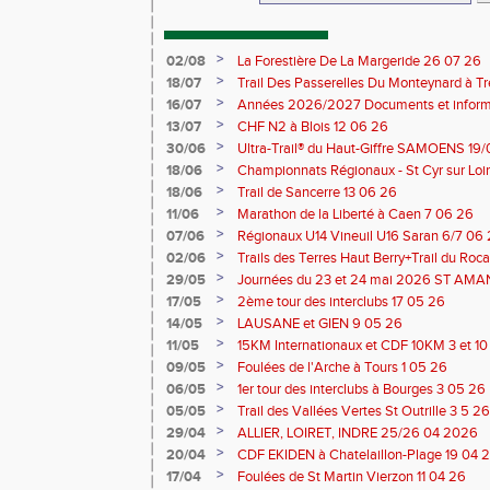
>
02/08
La Forestière De La Margeride 26 07 26
>
18/07
Trail Des Passerelles Du Monteynard à Tre
>
16/07
Années 2026/2027 Documents et inform
>
13/07
CHF N2 à Blois 12 06 26
>
30/06
Ultra-Trail® du Haut-Giffre SAMOENS 19
>
18/06
Championnats Régionaux - St Cyr sur Loir
Saran 13/14 06 26
>
18/06
Trail de Sancerre 13 06 26
>
11/06
Marathon de la Liberté à Caen 7 06 26
>
07/06
Régionaux U14 Vineuil U16 Saran 6/7 06
>
02/06
Trails des Terres Haut Berry+Trail du 
du Berry 30/31 05 2026
>
29/05
Journées du 23 et 24 mai 2026 ST A
>
17/05
2ème tour des interclubs 17 05 26
>
14/05
LAUSANE et GIEN 9 05 26
>
11/05
15KM Internationaux et CDF 10KM 3 et 1
>
09/05
Foulées de l'Arche à Tours 1 05 26
>
06/05
1er tour des interclubs à Bourges 3 05 26
>
05/05
Trail des Vallées Vertes St Outrille 3 5 26
>
29/04
ALLIER, LOIRET, INDRE 25/26 04 2026
>
20/04
CDF EKIDEN à Chatelaillon-Plage 19 04 
>
17/04
Foulées de St Martin Vierzon 11 04 26