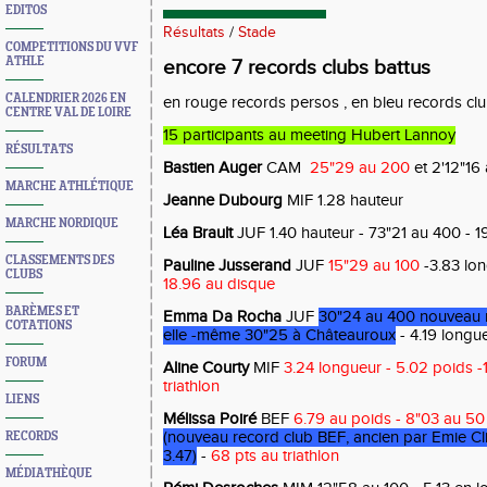
EDITOS
Résultats
/
Stade
COMPETITIONS DU VVF
ATHLE
encore 7 records clubs battus
CALENDRIER 2026 EN
en rouge records persos , en bleu records cl
CENTRE VAL DE LOIRE
15 participants au meeting Hubert Lannoy
RÉSULTATS
Bastien Auger
CAM
25"29 au 200
et 2'12"16
MARCHE ATHLÉTIQUE
Jeanne Dubourg
MIF 1.28 hauteur
MARCHE NORDIQUE
Léa Brault
JUF 1.40 hauteur - 73"21 au 400 - 1
CLASSEMENTS DES
Pauline Jusserand
JUF
15"29 au 100
-3.83 lon
CLUBS
18.96 au disque
BARÈMES ET
Emma Da Rocha
JUF
30"24 au 400 nouveau r
COTATIONS
elle -même 30"25 à Châteauroux
- 4.19 longu
FORUM
Aline Courty
MIF
3.24 longueur - 5.02 poids -
triathlon
LIENS
Mélissa Poiré
BEF
6.79 au poids - 8"03 au 50
(nouveau record club BEF, ancien par Emie C
RECORDS
3.47)
-
68 pts au triathlon
MÉDIATHÈQUE