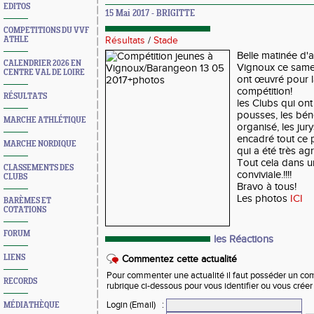
EDITOS
15 Mai 2017 - BRIGITTE
COMPETITIONS DU VVF
ATHLE
Résultats
/
Stade
Belle matinée d'
CALENDRIER 2026 EN
Vignoux ce samed
CENTRE VAL DE LOIRE
ont œuvré pour l
compétition!
RÉSULTATS
les Clubs qui on
pousses, les bén
MARCHE ATHLÉTIQUE
organisé, les jury
encadré tout ce p
MARCHE NORDIQUE
qui a été très agr
Tout cela dans u
CLASSEMENTS DES
conviviale.!!!!
CLUBS
Bravo à tous!
Les photos
ICI
BARÈMES ET
COTATIONS
FORUM
les Réactions
LIENS
Commentez cette actualité
Pour commenter une actualité il faut posséder un compt
RECORDS
rubrique ci-dessous pour vous identifier ou vous crée
Login (Email)
:
MÉDIATHÈQUE