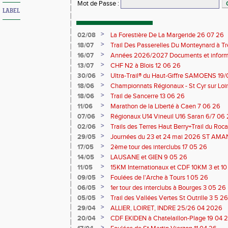
Mot de Passe
:
LABEL
>
02/08
La Forestière De La Margeride 26 07 26
>
18/07
Trail Des Passerelles Du Monteynard à Tre
>
16/07
Années 2026/2027 Documents et inform
>
13/07
CHF N2 à Blois 12 06 26
>
30/06
Ultra-Trail® du Haut-Giffre SAMOENS 19
>
18/06
Championnats Régionaux - St Cyr sur Loir
Saran 13/14 06 26
>
18/06
Trail de Sancerre 13 06 26
>
11/06
Marathon de la Liberté à Caen 7 06 26
>
07/06
Régionaux U14 Vineuil U16 Saran 6/7 06
>
02/06
Trails des Terres Haut Berry+Trail du 
du Berry 30/31 05 2026
>
29/05
Journées du 23 et 24 mai 2026 ST A
>
17/05
2ème tour des interclubs 17 05 26
>
14/05
LAUSANE et GIEN 9 05 26
>
11/05
15KM Internationaux et CDF 10KM 3 et 1
>
09/05
Foulées de l'Arche à Tours 1 05 26
>
06/05
1er tour des interclubs à Bourges 3 05 26
>
05/05
Trail des Vallées Vertes St Outrille 3 5 26
>
29/04
ALLIER, LOIRET, INDRE 25/26 04 2026
>
20/04
CDF EKIDEN à Chatelaillon-Plage 19 04 
>