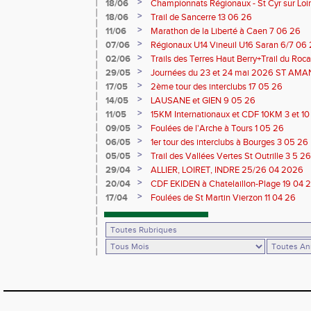
>
18/06
Championnats Régionaux - St Cyr sur Loir
Saran 13/14 06 26
>
18/06
Trail de Sancerre 13 06 26
>
11/06
Marathon de la Liberté à Caen 7 06 26
>
07/06
Régionaux U14 Vineuil U16 Saran 6/7 06
>
02/06
Trails des Terres Haut Berry+Trail du 
du Berry 30/31 05 2026
>
29/05
Journées du 23 et 24 mai 2026 ST A
>
17/05
2ème tour des interclubs 17 05 26
>
14/05
LAUSANE et GIEN 9 05 26
>
11/05
15KM Internationaux et CDF 10KM 3 et 1
>
09/05
Foulées de l'Arche à Tours 1 05 26
>
06/05
1er tour des interclubs à Bourges 3 05 26
>
05/05
Trail des Vallées Vertes St Outrille 3 5 26
>
29/04
ALLIER, LOIRET, INDRE 25/26 04 2026
>
20/04
CDF EKIDEN à Chatelaillon-Plage 19 04 
>
17/04
Foulées de St Martin Vierzon 11 04 26