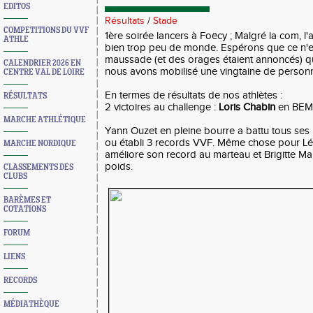
EDITOS
Résultats
/
Stade
COMPETITIONS DU VVF
1ère soirée lancers à Foëcy ; Malgré la com, l'a
ATHLE
bien trop peu de monde. Espérons que ce n'e
maussade (et des orages étaient annoncés) qu
CALENDRIER 2026 EN
nous avons mobilisé une vingtaine de personn
CENTRE VAL DE LOIRE
En termes de résultats de nos athlètes :
RÉSULTATS
2 victoires au challenge :
Loris Chabin
en BEM
MARCHE ATHLÉTIQUE
Yann Ouzet en pleine bourre a battu tous ses 
ou établi 3 records VVF. Même chose pour Léa 
MARCHE NORDIQUE
améliore son record au marteau et Brigitte M
poids.
CLASSEMENTS DES
CLUBS
BARÈMES ET
COTATIONS
FORUM
LIENS
RECORDS
MÉDIATHÈQUE