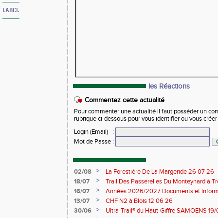
LABEL
les Réactions
Commentez cette actualité
Pour commenter une actualité il faut posséder un compt
rubrique ci-dessous pour vous identifier ou vous crée
Login (Email)
:
Mot de Passe
:
>
02/08
La Forestière De La Margeride 26 07 26
>
18/07
Trail Des Passerelles Du Monteynard à Tre
>
16/07
Années 2026/2027 Documents et inform
>
13/07
CHF N2 à Blois 12 06 26
>
30/06
Ultra-Trail® du Haut-Giffre SAMOENS 19