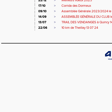
22/12
>
Meilleurs voeux 2025
17/10
>
Corrida des Dormeux
09/10
>
Assemblée Générale 2023/2024 le
14/09
>
ASSEMBLÉE GÉNÉRALE DU CLUB l
13/07
>
TRAIL DES VENDANGES à Quincy 1
22/06
>
10 km de Theillay 13 07 24