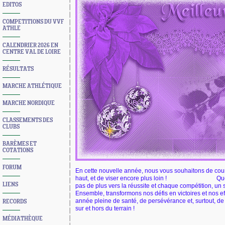
EDITOS
COMPETITIONS DU VVF
ATHLE
CALENDRIER 2026 EN
CENTRE VAL DE LOIRE
RÉSULTATS
MARCHE ATHLÉTIQUE
MARCHE NORDIQUE
CLASSEMENTS DES
CLUBS
BARÈMES ET
COTATIONS
FORUM
En cette nouvelle année, nous
vous
souhait
ons
de cour
haut, et de viser encore plus loin !
Qu
LIENS
pas de plus vers la réussite et chaque compétition, u
Ensemble, transformons nos défis en victoires et nos e
année pleine de santé, de persévérance et, surtout, 
RECORDS
sur et hors du terrain !
MÉDIATHÈQUE