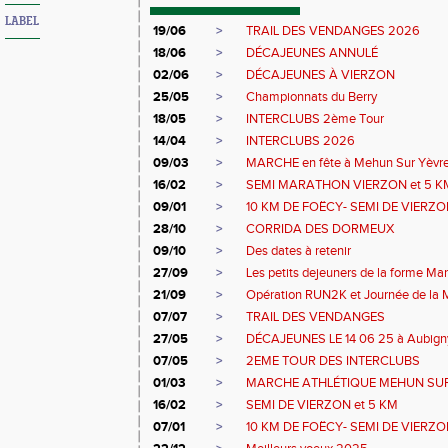
LABEL
19/06
>
TRAIL DES VENDANGES 2026
18/06
>
DÉCAJEUNES ANNULÉ
02/06
>
DÉCAJEUNES À VIERZON
25/05
>
Championnats du Berry
18/05
>
INTERCLUBS 2ème Tour
14/04
>
INTERCLUBS 2026
09/03
>
MARCHE en fête à Mehun Sur Yèvre
16/02
>
SEMI MARATHON VIERZON et 5 K
09/01
>
10 KM DE FOËCY- SEMI DE VIERZ
28/10
>
CORRIDA DES DORMEUX
09/10
>
Des dates à retenir
27/09
>
Les petits dejeuners de la forme Mar
21/09
>
Opération RUN2K et Journée de la 
07/07
>
TRAIL DES VENDANGES
27/05
>
DÉCAJEUNES LE 14 06 25 à Aubign
07/05
>
2EME TOUR DES INTERCLUBS
01/03
>
MARCHE ATHLÉTIQUE MEHUN SU
16/02
>
SEMI DE VIERZON et 5 KM
07/01
>
10 KM DE FOËCY- SEMI DE VIERZ